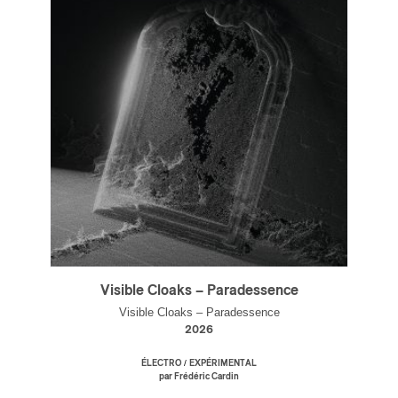
s
Visible Cloaks – Paradessence
Visible Cloaks – Paradessence
2026
/
ÉLECTRO
EXPÉRIMENTAL
par Frédéric Cardin