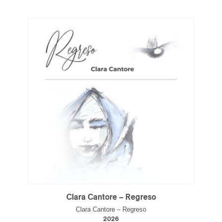
ires
n
lité
Clara Cantore – Regreso
Clara Cantore – Regreso
2026