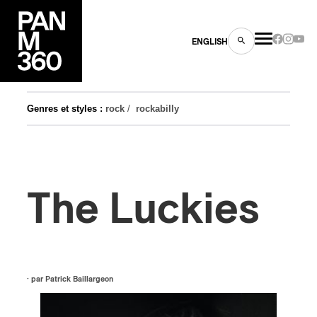
ENGLISH
Genres et styles :
rock
/
rockabilly
es
The Luckies
s
· par
Patrick Baillargeon
ns