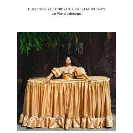
/
/
/
/
AUTOCHTONE
ÉLECTRO
FOLKLORE
LATINO
ROCK
par Michel Labrecque