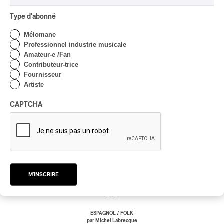
Type d'abonné
Mélomane
Professionnel industrie musicale
Amateur-e /Fan
Contributeur-trice
Fournisseur
Artiste
CAPTCHA
Mon Laferte – Femme Fatale Vol 2
M'INSCRIRE
Mon Laferte – Femme Fatale Vol 2
2026
/
ESPAGNOL
FOLK
par Michel Labrecque