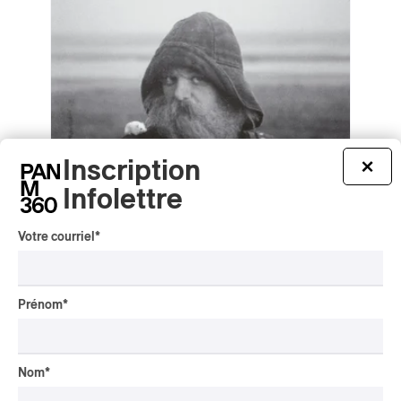
Inscription
×
Infolettre
Votre courriel
*
mary in the junkyard – Role Model
Prénom
*
Hermit
mary in the junkyard – Role Model Hermit
2026
Nom
*
/
/
ART-ROCK
ROCK ALTERNATIF
SHOEGAZE