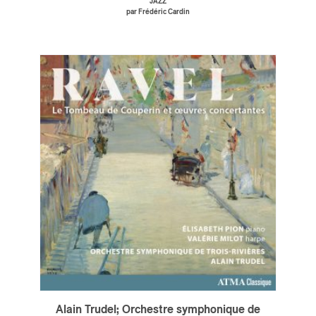
JAZZ
par Frédéric Cardin
ires
n
lité
Alain Trudel; Orchestre symphonique de