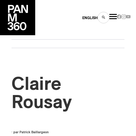
ENGLISH
es
Claire
s
Rousay
ns
· par
Patrick Baillargeon