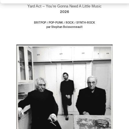
Yard Act – You’re Gonna Need A Little Music
2026
/
/
/
BRITPOP
POP-PUNK
ROCK
SYNTH-ROCK
par Stephan Boissonneault