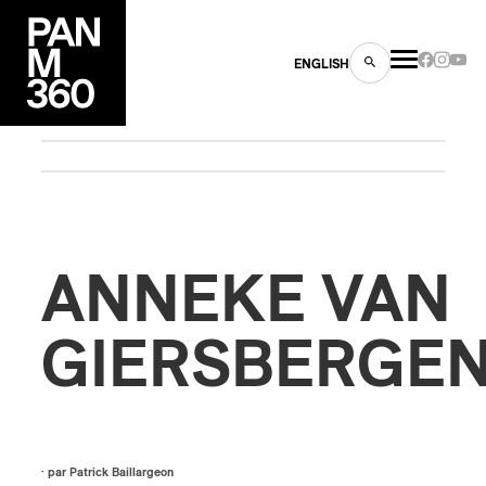
ENGLISH
es
ANNEKE VAN
s
GIERSBERGE
ns
· par
Patrick Baillargeon