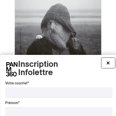
Inscription
×
Infolettre
Votre courriel
*
mary in the junkyard – Role Model
Hermit
mary in the junkyard – Role Model Hermit
Prénom
*
2026
/
/
ART-ROCK
ROCK ALTERNATIF
SHOEGAZE