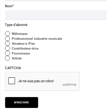
par Stephan Boissonneault
Nom
*
Type d'abonné
Mélomane
Professionnel industrie musicale
Amateur-e /Fan
Contributeur-trice
Fournisseur
Artiste
CAPTCHA
M'INSCRIRE
Yard Act – You’re Gonna Need A Little
Music