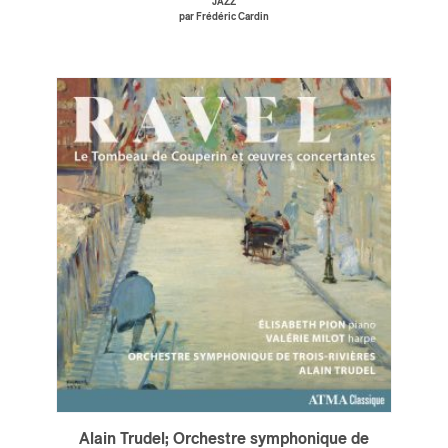
JAZZ
par Frédéric Cardin
ires
n
lité
Alain Trudel; Orchestre symphonique de