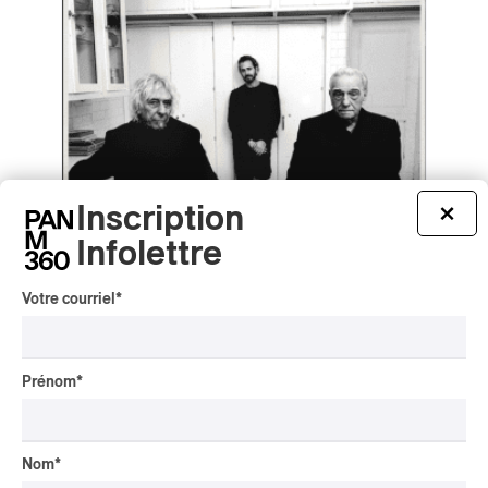
Inscription
×
Infolettre
Votre courriel
*
Charli xcx – Music, Fashion, Film
Charli xcx – Music, Fashion, Film
Prénom
*
2026
/
POP-ROCK
ROCK ALTERNATIF
par Helena Palmer
Nom
*