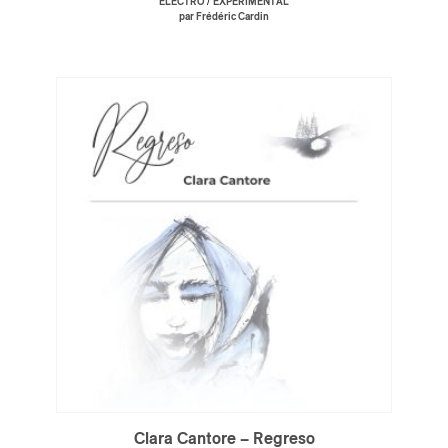
/
ÉLECTRO
EXPÉRIMENTAL
par Frédéric Cardin
ires
n
lité
Clara Cantore – Regreso