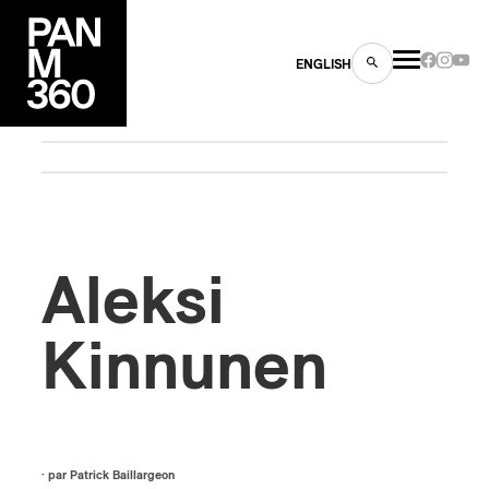
ENGLISH
es
Aleksi
s
Kinnunen
ns
· par
Patrick Baillargeon