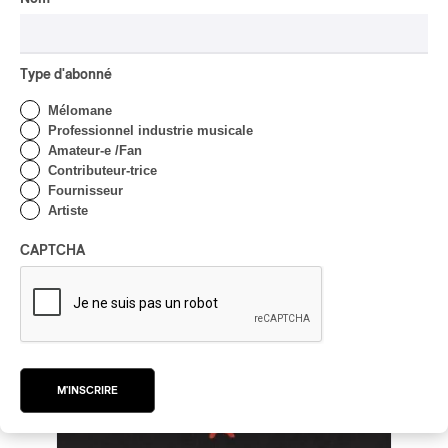
2026
/
/
ART-ROCK
ROCK ALTERNATIF
SHOEGAZE
par Stephan Boissonneault
Type d'abonné
Mélomane
Professionnel industrie musicale
Amateur-e /Fan
Contributeur-trice
Fournisseur
Artiste
CAPTCHA
M'INSCRIRE