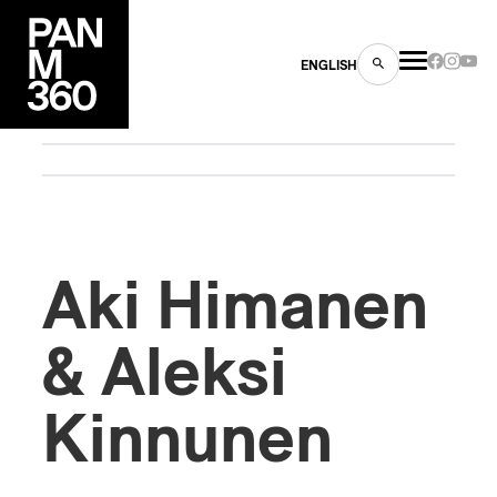
ENGLISH
es
Aki Himanen
s
& Aleksi
Kinnunen
ns