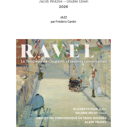
Jacob Wutzke – Double Down
2026
ires
JAZZ
par Frédéric Cardin
n
lité