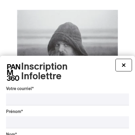
Inscription
×
Infolettre
Votre courriel
*
Prénom
*
mary in the junkyard – Role Model
Hermit
mary in the junkyard – Role Model Hermit
Nom
*