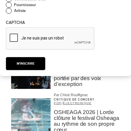
INTERVIEW
Fournisseur
CLASSIQUE OCCIDENTAL
/
CLASSIQUE
Artiste
Domaine Forget 2026
CAPTCHA
| Bach éternel et éternelles
passions avec Rachel
Barton Pine
Par Alexandre Villemaire
CRITIQUE DE CONCERT
CLASSIQUE OCCIDENTAL
/
CLASSIQUE
M'INSCRIRE
Lanaudière 2026
| Macbeth, une tragédie
portée par des voix
d’exception
Par Chloé Rouffignac
CRITIQUE DE CONCERT
POP
/
ÉLECTRONIQUE
OSHEAGA 2026 | Lorde
clôture le festival Osheaga
au rythme de son propre
cœur