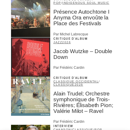
POP
/
INDIGENOUS SOUL MUSIC
Présence Autochtone I
Anyma Ora envoûte la
Place des Festivals
Par Michel Labrecque
CRITIQUE D'ALBUM
JAZZ
2026
Jacob Wutzke – Double
Down
Par Frédéric Cardin
CRITIQUE D'ALBUM
CLASSIQUE OCCIDENTAL
/
CLASSIQUE
2026
Alain Trudel; Orchestre
symphonique de Trois-
Rivières; Élisabeth Pion;
Valérie Milot – Ravel
Par Frédéric Cardin
INTERVIEW
CHANSON
/
CLASSIQUE
/
POP