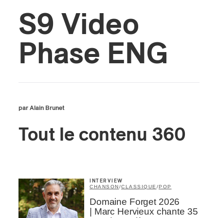
S9 Video
s
Phase ENG
par Alain Brunet
Tout le contenu 360
INTERVIEW
CHANSON
/
CLASSIQUE
/
POP
Domaine Forget 2026
| Marc Hervieux chante 35