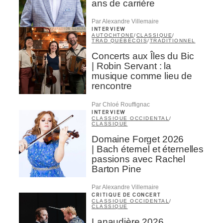
ans de carrière
Par Alexandre Villemaire
ires
INTERVIEW
AUTOCHTONE
/
CLASSIQUE
/
TRAD QUÉBÉCOIS
/
TRADITIONNEL
n
Concerts aux Îles du Bic
lité
| Robin Servant : la
musique comme lieu de
rencontre
Par Chloé Rouffignac
INTERVIEW
CLASSIQUE OCCIDENTAL
/
CLASSIQUE
Domaine Forget 2026
| Bach éternel et éternelles
passions avec Rachel
Barton Pine
Par Alexandre Villemaire
CRITIQUE DE CONCERT
CLASSIQUE OCCIDENTAL
/
CLASSIQUE
Lanaudière 2026