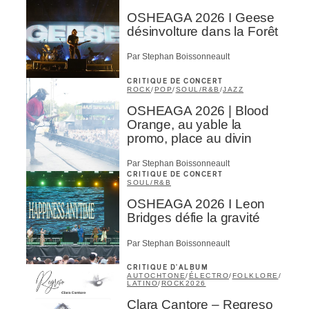
OSHEAGA 2026 I Geese
désinvolture dans la Forêt
Par Stephan Boissonneault
CRITIQUE DE CONCERT
ROCK
/
POP
/
SOUL/R&B
/
JAZZ
OSHEAGA 2026 | Blood
Orange, au yable la
promo, place au divin
Par Stephan Boissonneault
CRITIQUE DE CONCERT
SOUL/R&B
OSHEAGA 2026 I Leon
Bridges défie la gravité
Par Stephan Boissonneault
CRITIQUE D'ALBUM
AUTOCHTONE
/
ÉLECTRO
/
FOLKLORE
/
LATINO
/
ROCK
2026
Clara Cantore – Regreso