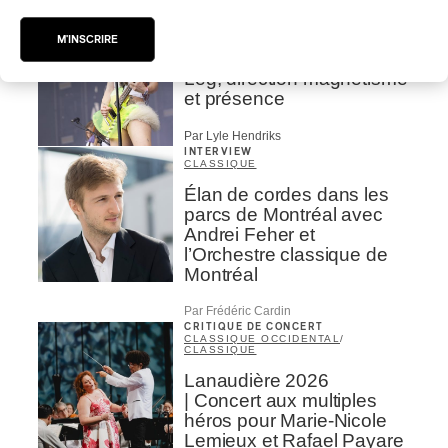
Par Lyle Hendriks
CRITIQUE DE CONCERT
ROCK
M'INSCRIRE
OSHEAGA 2026: Wet
Leg, direction magnétisme
et présence
Par Lyle Hendriks
INTERVIEW
CLASSIQUE
Élan de cordes dans les
parcs de Montréal avec
Andrei Feher et
l’Orchestre classique de
Montréal
Par Frédéric Cardin
CRITIQUE DE CONCERT
CLASSIQUE OCCIDENTAL
/
CLASSIQUE
Lanaudière 2026
| Concert aux multiples
héros pour Marie-Nicole
Lemieux et Rafael Payare