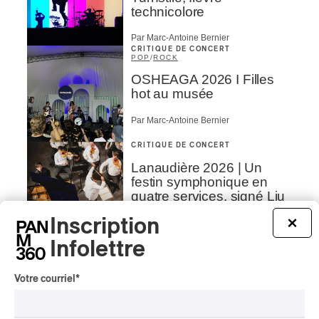
technicolore
Par Marc-Antoine Bernier
CRITIQUE DE CONCERT
POP
/
ROCK
OSHEAGA 2026 I Filles
hot au musée
Par Marc-Antoine Bernier
CRITIQUE DE CONCERT
Lanaudière 2026 | Un
festin symphonique en
quatre services, signé Liu
et Payare
Inscription
×
Par Julie Thériault
Infolettre
CRITIQUE DE CONCERT
HIP HOP
OSHEAGA 2026 I Little
Votre courriel
*
Simz: classe
décontractée, énergie