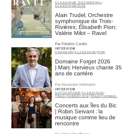
CLASSIQUE OCCIDENTAL
/
CLASSIQUE
2026
Alain Trudel; Orchestre
symphonique de Trois-
Rivières; Élisabeth Pion;
Valérie Milot – Ravel
Par Frédéric Cardin
INTERVIEW
CHANSON
/
CLASSIQUE
/
POP
Domaine Forget 2026
| Marc Hervieux chante 35
ans de carrière
Par Alexandre Villemaire
INTERVIEW
AUTOCHTONE
/
CLASSIQUE
/
TRAD QUÉBÉCOIS
/
TRADITIONNEL
Concerts aux Îles du Bic
| Robin Servant : la
musique comme lieu de
rencontre