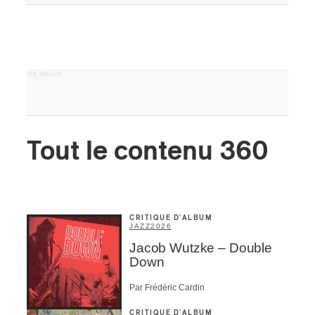
ires
n
PUBLICITÉ PANAM
lité
Tout le contenu 360
CRITIQUE D'ALBUM
JAZZ
2026
Jacob Wutzke – Double
Down
Par Frédéric Cardin
CRITIQUE D'ALBUM