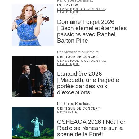
Par Chloé Rouffignac
INTERVIEW
CLASSIQUE OCCIDENTAL
/
CLASSIQUE
Domaine Forget 2026
| Bach éternel et éternelles
passions avec Rachel
Barton Pine
Par Alexandre Villemaire
CRITIQUE DE CONCERT
CLASSIQUE OCCIDENTAL
/
CLASSIQUE
Lanaudière 2026
| Macbeth, une tragédie
portée par des voix
d’exceptions
Par Chloé Rouffignac
CRITIQUE DE CONCERT
ROCK
/
POP
OSHEAGA 2026 I Not For
Radio se réincarne sur la
scène de la Forêt