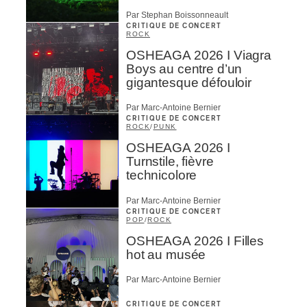
Par Stephan Boissonneault
CRITIQUE DE CONCERT
ROCK
Inscription
×
OSHEAGA 2026 I Viagra
Boys au centre d’un
Infolettre
gigantesque défouloir
Votre courriel
*
Par Marc-Antoine Bernier
CRITIQUE DE CONCERT
ROCK
/
PUNK
OSHEAGA 2026 I
Prénom
*
Turnstile, fièvre
technicolore
Par Marc-Antoine Bernier
Nom
*
CRITIQUE DE CONCERT
POP
/
ROCK
OSHEAGA 2026 I Filles
hot au musée
Type d'abonné
Par Marc-Antoine Bernier
Mélomane
Professionnel industrie musicale
CRITIQUE DE CONCERT