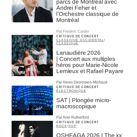
parcs de Montréal avec
Andrei Feher et
l’Orchestre classique de
Montréal
Par Frédéric Cardin
CRITIQUE DE CONCERT
CLASSIQUE OCCIDENTAL
/
CLASSIQUE
Lanaudière 2026
| Concert aux multiples
héros pour Marie-Nicole
Lemieux et Rafael Payare
Par Alexis Desrosiers-Michaud
CRITIQUE DE CONCERT
ÉLECTRONIQUE
SAT | Plongée micro-
macroscopique
Par Ariel Rutherford
CRITIQUE DE CONCERT
ROCK
/
POP
OSHEAGA 2026 I The xx