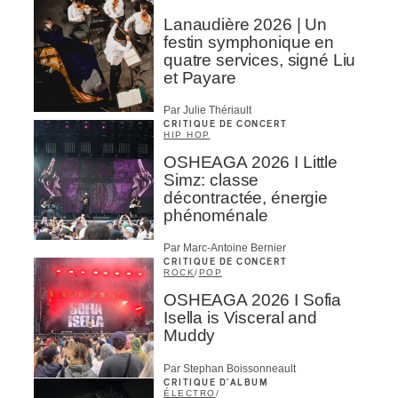
Amateur-e /Fan
Lanaudière 2026 | Un
Contributeur-trice
festin symphonique en
Fournisseur
quatre services, signé Liu
Artiste
et Payare
CAPTCHA
Par Julie Thériault
CRITIQUE DE CONCERT
HIP HOP
OSHEAGA 2026 I Little
Simz: classe
décontractée, énergie
phénoménale
M'INSCRIRE
Par Marc-Antoine Bernier
CRITIQUE DE CONCERT
ROCK
/
POP
OSHEAGA 2026 I Sofia
Isella is Visceral and
Muddy
Par Stephan Boissonneault
CRITIQUE D'ALBUM
ÉLECTRO
/