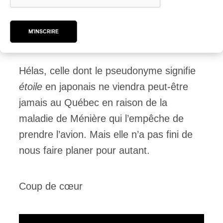
mondialisation, de droits assumés, mais
aussi de
backlash
et de polarisation
M'INSCRIRE
extrême.
Hélas, celle dont le pseudonyme signifie
étoile
en japonais ne viendra peut-être
jamais au Québec en raison de la
maladie de Ménière qui l’empêche de
prendre l’avion. Mais elle n’a pas fini de
nous faire planer pour autant.
Coup de cœur