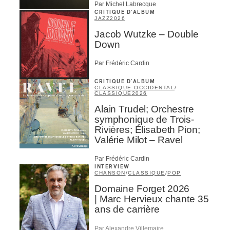
Par Michel Labrecque
CRITIQUE D'ALBUM
JAZZ
2026
Jacob Wutzke – Double
Down
Par Frédéric Cardin
CRITIQUE D'ALBUM
CLASSIQUE OCCIDENTAL
/
CLASSIQUE
2026
Alain Trudel; Orchestre
symphonique de Trois-
Rivières; Élisabeth Pion;
Valérie Milot – Ravel
Par Frédéric Cardin
INTERVIEW
CHANSON
/
CLASSIQUE
/
POP
Domaine Forget 2026
| Marc Hervieux chante 35
ans de carrière
Par Alexandre Villemaire