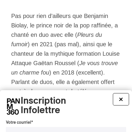
Pas pour rien d’ailleurs que Benjamin
Biolay, le prince noir de la pop raffinée, a
chanté en duo avec elle (
Pleurs du
fumoir
) en 2021 (pas mal), ainsi que le
chanteur de la mythique formation Louise
Attaque Gaëtan Roussel (
Je vous trouve
un charme fou
) en 2018 (excellent).
Parlant de duos, elle a également offert
un très beau moment de télé en
Inscription
×
interprétant avec sa copine Gia Martinelle
Infolettre
le très réussi morceau : « Et même après
je t’aimerai ».
Votre courriel
*