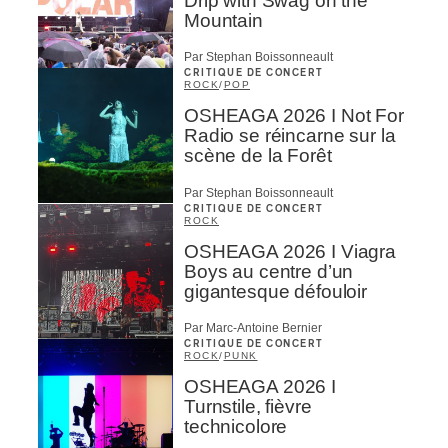
Drip with Swag on the
Mountain
Par Stephan Boissonneault
CRITIQUE DE CONCERT
ROCK
/
POP
OSHEAGA 2026 I Not For
Radio se réincarne sur la
scène de la Forêt
Par Stephan Boissonneault
CRITIQUE DE CONCERT
ROCK
OSHEAGA 2026 I Viagra
Boys au centre d’un
gigantesque défouloir
Par Marc-Antoine Bernier
CRITIQUE DE CONCERT
ROCK
/
PUNK
OSHEAGA 2026 I
Turnstile, fièvre
technicolore