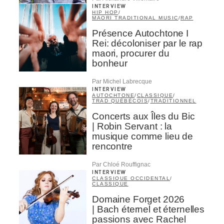
INTERVIEW
HIP HOP
/
MAORI TRADITIONAL MUSIC
/
RAP
Présence Autochtone I
Rei: décoloniser par le rap
maori, procurer du
bonheur
Par Michel Labrecque
INTERVIEW
AUTOCHTONE
/
CLASSIQUE
/
TRAD QUÉBÉCOIS
/
TRADITIONNEL
Concerts aux Îles du Bic
| Robin Servant : la
musique comme lieu de
rencontre
Par Chloé Rouffignac
INTERVIEW
CLASSIQUE OCCIDENTAL
/
CLASSIQUE
Domaine Forget 2026
| Bach éternel et éternelles
passions avec Rachel