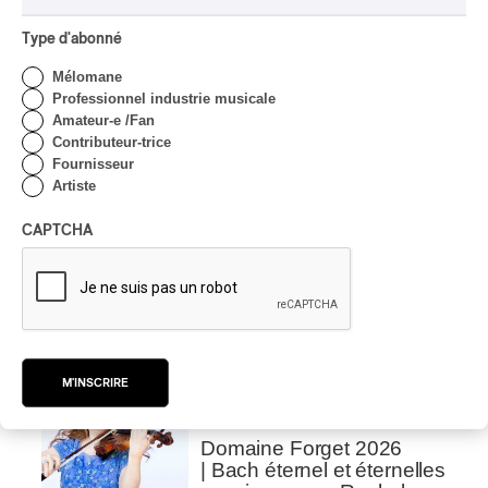
Valérie Milot – Ravel
Type d'abonné
Par Frédéric Cardin
INTERVIEW
CHANSON
/
CLASSIQUE
/
POP
Mélomane
Professionnel industrie musicale
Domaine Forget 2026
Amateur-e /Fan
| Marc Hervieux chante 35
Contributeur-trice
ans de carrière
Fournisseur
Artiste
Par Alexandre Villemaire
INTERVIEW
AUTOCHTONE
/
CLASSIQUE
/
CAPTCHA
TRAD QUÉBÉCOIS
/
TRADITIONNEL
Concerts aux Îles du Bic
| Robin Servant : la
musique comme lieu de
rencontre
Par Chloé Rouffignac
M'INSCRIRE
INTERVIEW
CLASSIQUE OCCIDENTAL
/
CLASSIQUE
Domaine Forget 2026
| Bach éternel et éternelles