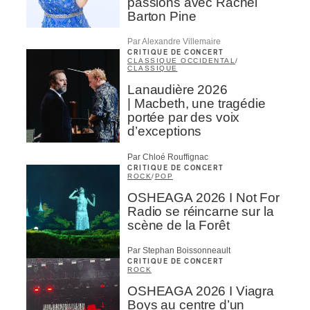
passions avec Rachel
Barton Pine
Par Alexandre Villemaire
CRITIQUE DE CONCERT
CLASSIQUE OCCIDENTAL
/
CLASSIQUE
Lanaudière 2026
| Macbeth, une tragédie
portée par des voix
d’exceptions
Par Chloé Rouffignac
CRITIQUE DE CONCERT
ROCK
/
POP
OSHEAGA 2026 I Not For
Radio se réincarne sur la
scène de la Forêt
Par Stephan Boissonneault
CRITIQUE DE CONCERT
ROCK
OSHEAGA 2026 I Viagra
Boys au centre d’un