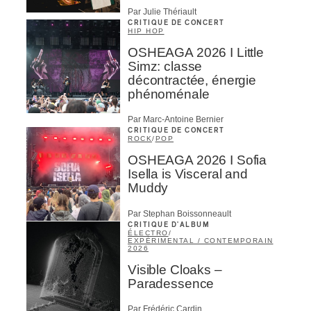
Par Julie Thériault
CRITIQUE DE CONCERT
HIP HOP
OSHEAGA 2026 I Little
Simz: classe
décontractée, énergie
phénoménale
Par Marc-Antoine Bernier
CRITIQUE DE CONCERT
ROCK
/
POP
OSHEAGA 2026 I Sofia
Isella is Visceral and
Muddy
Par Stephan Boissonneault
CRITIQUE D'ALBUM
ÉLECTRO
/
EXPÉRIMENTAL / CONTEMPORAIN
2026
Visible Cloaks –
Paradessence
Par Frédéric Cardin