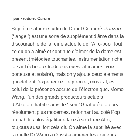
ires
· par
Frédéric Cardin
n
Septième album studio de Dobet Gnahoré,
Zouzou
(‘’ange’’) est une sorte de supplément d’âme dans la
lité
discographie de la reine actuelle de l’Afro-pop. Tout
ce qu’on a aimé et continue d’aimer de la dame est
présent (mélodies touchantes, instrumentation riche
faisant écho aux traditions ouest-africaines, voix
porteuse et solaire), mais on y ajoute deux éléments
qui étoffent l’expérience : le premier, musical, est
celui de la présence accrue de l’électronique. Momo
Wang, l’un des grands producteurs actuels
d’Abidjan, habille ainsi le ‘’son’’ Gnahoré d’atours
résolument plus modernes, redonnant au côté Pop
un habitus plus égalitaire face à son frère Afro,
toujours aussi fort cela dit. On aime la subtilité avec
laquelle Dr Wang a réussi à amener les couleurs