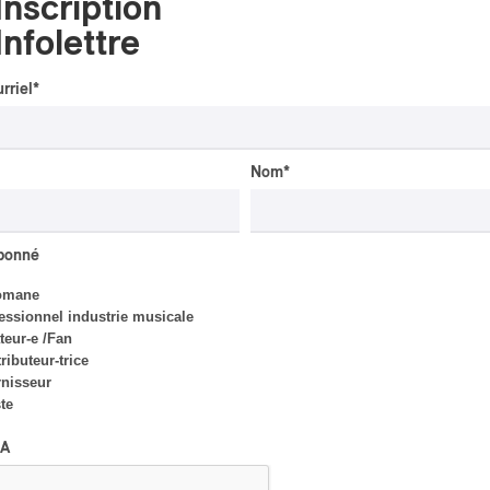
Inscription
| Robin Servant : la
musique comme lieu de
Infolettre
rencontre
rriel
*
Par Chloé Rouffignac
CRITIQUE DE CONCERT
Nom
*
ROCK
/
POP
OSHEAGA 2026 I Not For
Radio se réincarne sur la
scène de la Forêt
abonné
omane
Par Stephan Boissonneault
essionnel industrie musicale
eur-e /Fan
ributeur-trice
nisseur
ste
CRITIQUE DE CONCERT
POP
/
ROCK
A
OSHEAGA 2026 I Filles
hot au musée