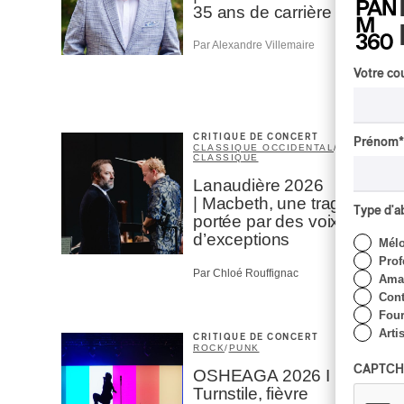
35 ans de carrière
Par Alexandre Villemaire
Votre cou
CRITIQUE DE CONCERT
Prénom
*
CLASSIQUE OCCIDENTAL
/
CLASSIQUE
Lanaudière 2026
| Macbeth, une tragédie
Type d'
portée par des voix
d’exceptions
Mél
Prof
Par Chloé Rouffignac
Amat
Cont
Four
Arti
CRITIQUE DE CONCERT
ROCK
/
PUNK
CAPTCH
OSHEAGA 2026 I
Turnstile, fièvre