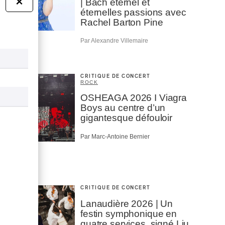
×
| Bach éternel et
éternelles passions avec
Rachel Barton Pine
Par Alexandre Villemaire
CRITIQUE DE CONCERT
ROCK
OSHEAGA 2026 I Viagra
Boys au centre d’un
gigantesque défouloir
Par Marc-Antoine Bernier
CRITIQUE DE CONCERT
Lanaudière 2026 | Un
festin symphonique en
quatre services, signé Liu