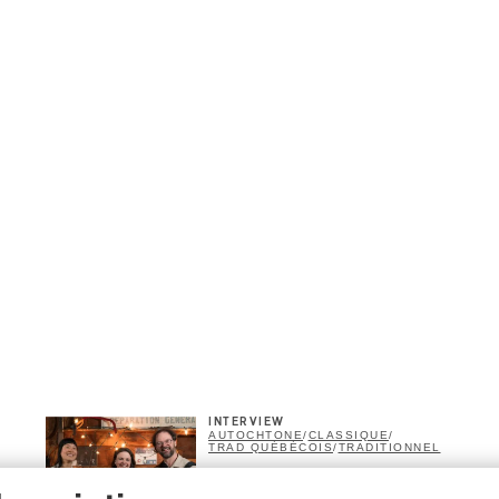
INTERVIEW
AUTOCHTONE
/
CLASSIQUE
/
TRAD QUÉBÉCOIS
/
TRADITIONNEL
Concerts aux Îles du Bic