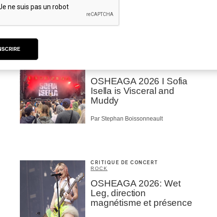
Par Marc-Antoine Bernier
NSCRIRE
CRITIQUE DE CONCERT
ROCK
/
POP
OSHEAGA 2026 I Sofia
Isella is Visceral and
Muddy
Par Stephan Boissonneault
CRITIQUE DE CONCERT
ROCK
OSHEAGA 2026: Wet
Leg, direction
magnétisme et présence