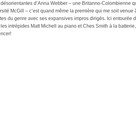
s désorientantes d’Anna Webber – une Britanno-Colombienne qui
rsité McGill – c’est quand même la première qui me soit venue à
ites du genre avec ses expansives impros dirigés. Ici entourée 
 les intrépides Matt Michell au piano et Ches Smith à la batter
ncer!