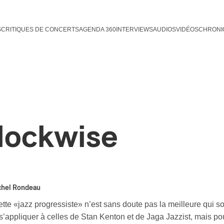
S
CRITIQUES DE CONCERTS
AGENDA 360
INTERVIEWS
AUDIOS
VIDÉOS
CHRONI
lockwise
chel Rondeau
ette «jazz progressiste» n’est sans doute pas la meilleure qui s
s’appliquer à celles de Stan Kenton et de Jaga Jazzist, mais po