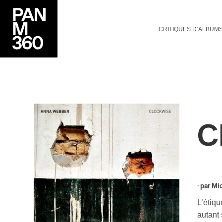
CRITIQUES D’ALBUM
C
· par
Mi
L’étiqu
autant 