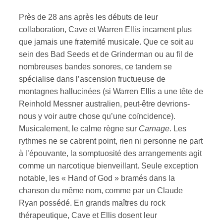
Près de 28 ans après les débuts de leur
ires
collaboration, Cave et Warren Ellis incarnent plus
que jamais une fraternité musicale. Que ce soit au
n
sein des Bad Seeds et de Grinderman ou au fil de
lité
nombreuses bandes sonores, ce tandem se
spécialise dans l’ascension fructueuse de
montagnes hallucinées (si Warren Ellis a une tête de
Reinhold Messner australien, peut-être devrions-
nous y voir autre chose qu’une coïncidence).
Musicalement, le calme règne sur
Carnage
. Les
rythmes ne se cabrent point, rien ni personne ne part
à l’épouvante, la somptuosité des arrangements agit
comme un narcotique bienveillant. Seule exception
notable, les « Hand of God » bramés dans la
chanson du même nom, comme par un Claude
Ryan possédé. En grands maîtres du rock
thérapeutique, Cave et Ellis dosent leur