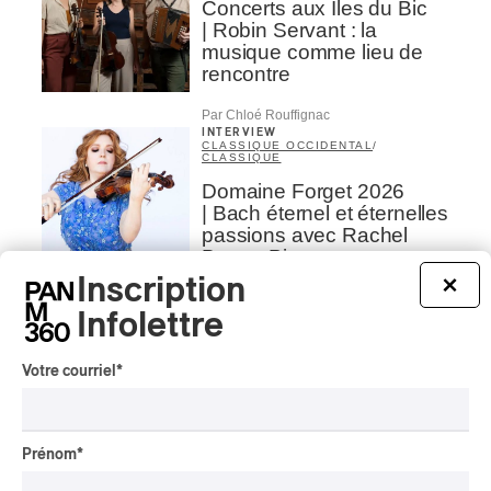
Concerts aux Îles du Bic
| Robin Servant : la
musique comme lieu de
rencontre
Par Chloé Rouffignac
INTERVIEW
CLASSIQUE OCCIDENTAL
/
CLASSIQUE
Domaine Forget 2026
| Bach éternel et éternelles
passions avec Rachel
Barton Pine
Inscription
×
Par Alexandre Villemaire
Infolettre
CRITIQUE DE CONCERT
CLASSIQUE OCCIDENTAL
/
CLASSIQUE
Lanaudière 2026
Votre courriel
*
| Macbeth, une tragédie
portée par des voix
d’exceptions
Prénom
*
Par Chloé Rouffignac