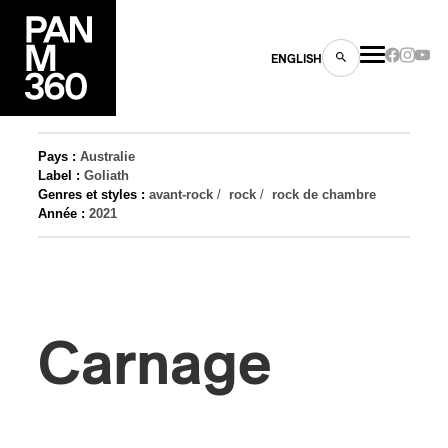
ENGLISH
Pays :
Australie
Label :
Goliath
Genres et styles :
avant-rock
/
rock
/
rock de chambre
Année :
2021
es
s
Carnage
ns