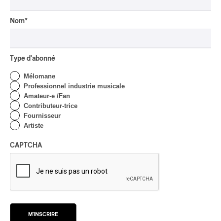
CRITIQUE DE CONCERT
ROCK
/
POP
Nom
*
OSHEAGA 2026 I Not For
Radio se réincarne sur la
scène de la Forêt
Type d'abonné
Par Stephan Boissonneault
CRITIQUE DE CONCERT
Mélomane
ROCK
Professionnel industrie musicale
OSHEAGA 2026 I Viagra
Amateur-e /Fan
Boys au centre d’un
Contributeur-trice
gigantesque défouloir
Fournisseur
Artiste
Par Marc-Antoine Bernier
CRITIQUE DE CONCERT
ROCK
/
PUNK
CAPTCHA
OSHEAGA 2026 I
Turnstile, fièvre
technicolore
Par Marc-Antoine Bernier
CRITIQUE DE CONCERT
POP
/
ROCK
M'INSCRIRE