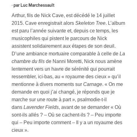
· par
Luc Marchessault
s
Arthur, fils de Nick Cave, est décédé le 14 juillet
2015. Cave enregistrait alors
Skeleton Tree
. L’album
est paru l’année suivante et, depuis ce temps, les
musicophiles qui pistent le parcours de Nick
assistent solidairement aux étapes de son deuil.
D’une ambiance mortuaire comparable à celle de
La
chambre du fils
de Nanni Moretti, Nick nous amène
lentement vers un havre de sérénité qui pourrait
ressembler, ici-bas, au « royaume des cieux » qu’il
mentionne à divers moments sur
Carnage
. « On me
demande en quoi j’ai changé, je réponds que je
marche sur une route à part », psalmodie-t-il
dans
Lavender Fields
, avant de se demander « Où
sont-ils allés ? – Où se cachent-ils ? – Peu importe
qui – Peu importe comment – Il y a un royaume des
cieux ».