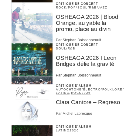
CRITIQUE DE CONCERT
ROCK
/
POP
/
SOUL/R&B
/
JAZZ
OSHEAGA 2026 | Blood
Orange, au yable la
promo, place au divin
Par Stephan Boissonneault
CRITIQUE DE CONCERT
SOUL/R&B
OSHEAGA 2026 I Leon
Bridges défie la gravité
Par Stephan Boissonneault
CRITIQUE D'ALBUM
AUTOCHTONE
/
ÉLECTRO
/
FOLKLORE
/
LATINO
/
ROCK
2026
Clara Cantore – Regreso
Par Michel Labrecque
CRITIQUE D'ALBUM
LATINO
2026