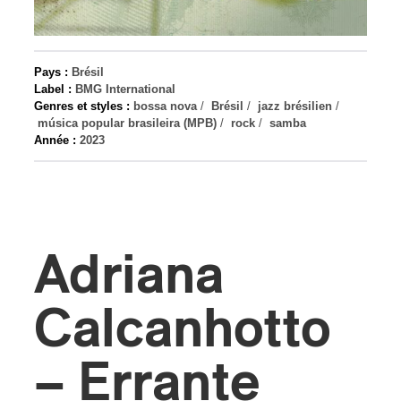
s
Pays :
Brésil
Label :
BMG International
Genres et styles :
bossa nova
/
Brésil
/
jazz brésilien
/
música popular brasileira (MPB)
/
rock
/
samba
Année :
2023
Adriana
Calcanhotto
– Errante