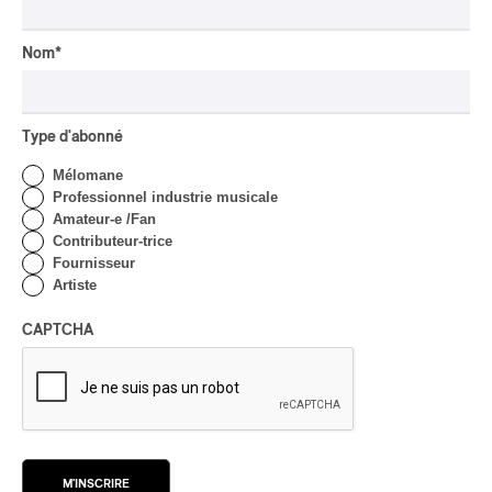
Par Frédéric Cardin
Nom
*
CRITIQUE D'ALBUM
CLASSIQUE OCCIDENTAL
/
CLASSIQUE
2026
Alain Trudel; Orchestre
Type d'abonné
symphonique de Trois-
Rivières; Élisabeth Pion;
Mélomane
Valérie Milot – Ravel
Professionnel industrie musicale
Amateur-e /Fan
Par Frédéric Cardin
Contributeur-trice
INTERVIEW
Fournisseur
CHANSON
/
CLASSIQUE
/
POP
Artiste
Domaine Forget 2026
| Marc Hervieux chante 35
CAPTCHA
ans de carrière
Par Alexandre Villemaire
INTERVIEW
AUTOCHTONE
/
CLASSIQUE
/
TRAD QUÉBÉCOIS
/
TRADITIONNEL
Concerts aux Îles du Bic
| Robin Servant : la
M'INSCRIRE