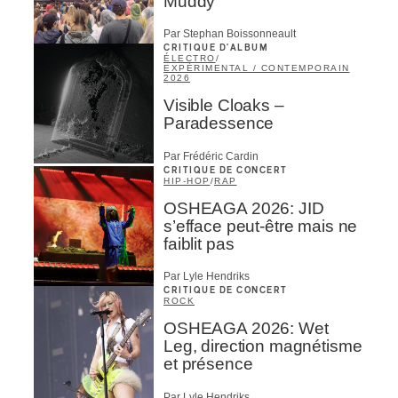
Muddy
Par Stephan Boissonneault
CRITIQUE D'ALBUM
ÉLECTRO
/
EXPÉRIMENTAL / CONTEMPORAIN
2026
Visible Cloaks –
Paradessence
Par Frédéric Cardin
CRITIQUE DE CONCERT
HIP-HOP
/
RAP
OSHEAGA 2026: JID
s’efface peut-être mais ne
faiblit pas
Par Lyle Hendriks
CRITIQUE DE CONCERT
ROCK
OSHEAGA 2026: Wet
Leg, direction magnétisme
et présence
Par Lyle Hendriks