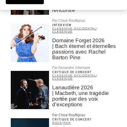
musique comme lieu de
rencontre
Par Chloé Rouffignac
INTERVIEW
CLASSIQUE OCCIDENTAL
/
CLASSIQUE
Domaine Forget 2026
| Bach éternel et éternelles
passions avec Rachel
Barton Pine
Par Alexandre Villemaire
CRITIQUE DE CONCERT
CLASSIQUE OCCIDENTAL
/
CLASSIQUE
Lanaudière 2026
| Macbeth, une tragédie
portée par des voix
d’exceptions
Par Chloé Rouffignac
CRITIQUE DE CONCERT
ROCK
/
POP