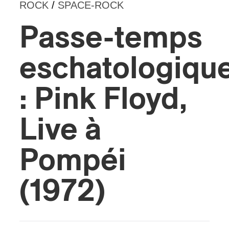
ROCK
/
SPACE-ROCK
s
Passe-temps
eschatologiqu
: Pink Floyd,
Live à
Pompéi
(1972)