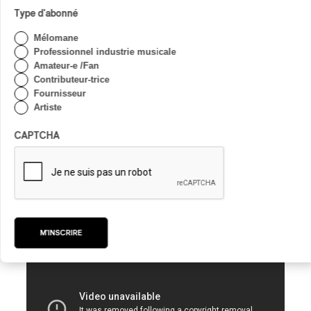
Type d'abonné
Mélomane
Professionnel industrie musicale
Amateur-e /Fan
Contributeur-trice
Fournisseur
Artiste
CAPTCHA
Pour boucler la boucle, nous retournons à Pompéi
pour la deuxième partie de
Echoes
. Bon
visionnement!
Echoes
Pt. 2
M'INSCRIRE