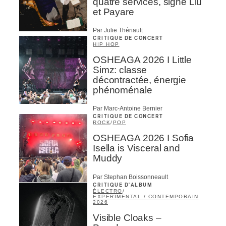
quatre services, signé Liu
et Payare
Par Julie Thériault
CRITIQUE DE CONCERT
HIP HOP
OSHEAGA 2026 I Little
Simz: classe
décontractée, énergie
phénoménale
Par Marc-Antoine Bernier
CRITIQUE DE CONCERT
ROCK
/
POP
OSHEAGA 2026 I Sofia
Isella is Visceral and
Muddy
Par Stephan Boissonneault
CRITIQUE D'ALBUM
ÉLECTRO
/
EXPÉRIMENTAL / CONTEMPORAIN
2026
Visible Cloaks –