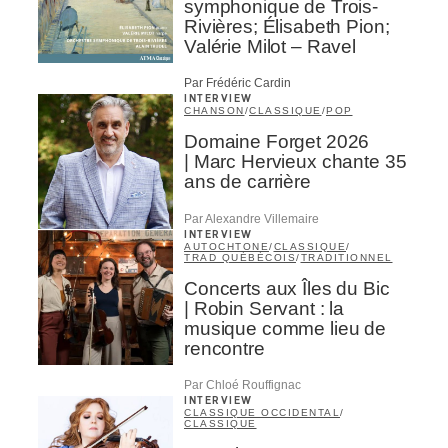
symphonique de Trois-
Rivières; Élisabeth Pion;
Valérie Milot – Ravel
Par Frédéric Cardin
INTERVIEW
CHANSON
/
CLASSIQUE
/
POP
Domaine Forget 2026
| Marc Hervieux chante 35
ans de carrière
Par Alexandre Villemaire
INTERVIEW
AUTOCHTONE
/
CLASSIQUE
/
TRAD QUÉBÉCOIS
/
TRADITIONNEL
Concerts aux Îles du Bic
| Robin Servant : la
musique comme lieu de
rencontre
Par Chloé Rouffignac
INTERVIEW
CLASSIQUE OCCIDENTAL
/
CLASSIQUE