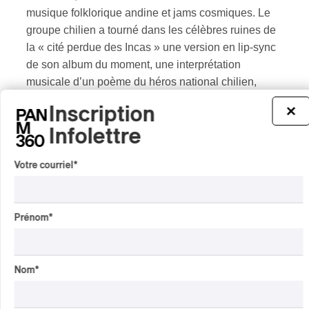
musique folklorique andine et jams cosmiques. Le
groupe chilien a tourné dans les célèbres ruines de
la « cité perdue des Incas » une version en lip-sync
de son album du moment, une interprétation
musicale d’un poème du héros national chilien,
Pablo Neruda. La présentation est assurée par le
Inscription
×
célèbre auteur Mario Vargas Llosa. Le programme
Infolettre
complet apparaît de temps à autre sur YouTube,
pour être aussitôt retiré. Mais voici l’un de ses
Votre courriel
*
grands moments : la grandiose
La Poderosa Muerte
.
Alturas de Machu Picchu
Prénom
*
Nom
*