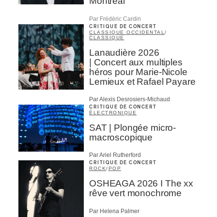
Montréal
Par Frédéric Cardin
CRITIQUE DE CONCERT
CLASSIQUE OCCIDENTAL
/
CLASSIQUE
Lanaudière 2026
| Concert aux multiples
héros pour Marie-Nicole
Lemieux et Rafael Payare
Par Alexis Desrosiers-Michaud
CRITIQUE DE CONCERT
ÉLECTRONIQUE
SAT | Plongée micro-
macroscopique
Par Ariel Rutherford
CRITIQUE DE CONCERT
ROCK
/
POP
OSHEAGA 2026 I The xx
rêve vert monochrome
Par Helena Palmer