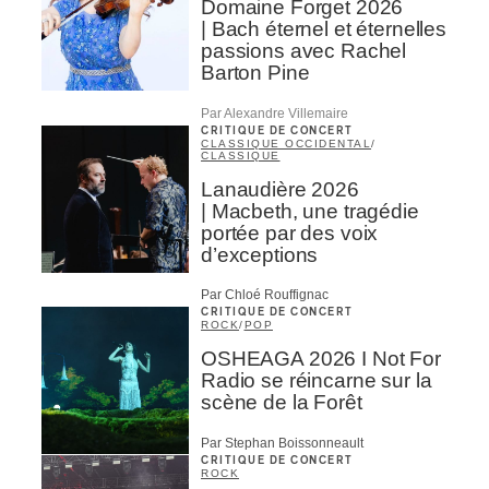
Domaine Forget 2026
| Bach éternel et éternelles
passions avec Rachel
Barton Pine
Par Alexandre Villemaire
CRITIQUE DE CONCERT
CLASSIQUE OCCIDENTAL
/
CLASSIQUE
Lanaudière 2026
| Macbeth, une tragédie
portée par des voix
d’exceptions
Par Chloé Rouffignac
CRITIQUE DE CONCERT
ROCK
/
POP
OSHEAGA 2026 I Not For
Radio se réincarne sur la
scène de la Forêt
Par Stephan Boissonneault
CRITIQUE DE CONCERT
ROCK