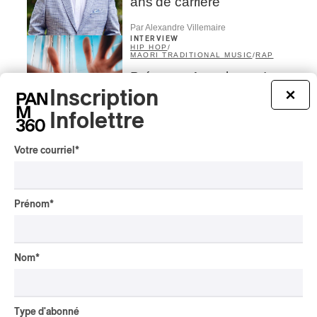
ans de carrière
Par Alexandre Villemaire
INTERVIEW
HIP HOP
/
MAORI TRADITIONAL MUSIC
/
RAP
Présence Autochtone I
Rei: décoloniser par le rap
Inscription
×
maori, procurer du
Infolettre
bonheur
Par Michel Labrecque
Votre courriel
*
INTERVIEW
AUTOCHTONE
/
CLASSIQUE
/
TRAD QUÉBÉCOIS
/
TRADITIONNEL
Concerts aux Îles du Bic
Prénom
*
| Robin Servant : la
musique comme lieu de
rencontre
Nom
*
Par Chloé Rouffignac
INTERVIEW
CLASSIQUE OCCIDENTAL
/
CLASSIQUE
Domaine Forget 2026
Type d'abonné