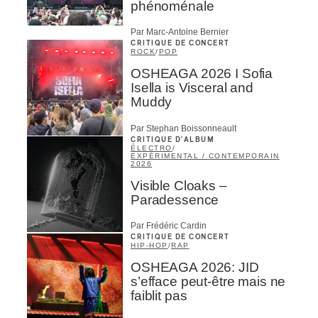
phénoménale
Par Marc-Antoine Bernier
CRITIQUE DE CONCERT
ROCK
/
POP
OSHEAGA 2026 I Sofia
Isella is Visceral and
Muddy
Par Stephan Boissonneault
CRITIQUE D'ALBUM
ÉLECTRO
/
EXPÉRIMENTAL / CONTEMPORAIN
2026
Visible Cloaks –
Paradessence
Par Frédéric Cardin
CRITIQUE DE CONCERT
HIP-HOP
/
RAP
OSHEAGA 2026: JID
s’efface peut-être mais ne
faiblit pas