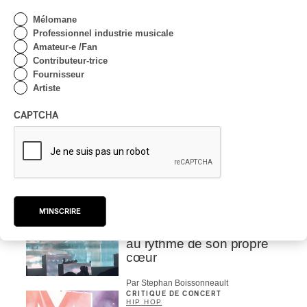
| Bach éternel et éternelles
Mélomane
passions avec Rachel
Professionnel industrie musicale
Barton Pine
Amateur-e /Fan
Contributeur-trice
Par Alexandre Villemaire
Fournisseur
CRITIQUE DE CONCERT
CLASSIQUE OCCIDENTAL
/
Artiste
CLASSIQUE
Lanaudière 2026
CAPTCHA
| Macbeth, une tragédie
portée par des voix
d’exceptions
Par Chloé Rouffignac
CRITIQUE DE CONCERT
POP
/
ÉLECTRONIQUE
M'INSCRIRE
OSHEAGA 2026 | Lorde
clôture le festival Osheaga
au rythme de son propre
cœur
Par Stephan Boissonneault
CRITIQUE DE CONCERT
HIP HOP