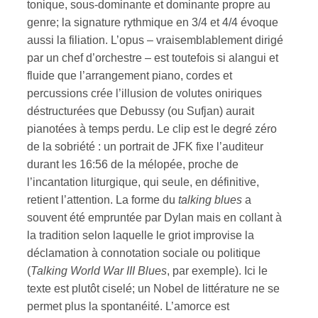
tonique, sous-dominante et dominante propre au
genre; la signature rythmique en 3/4 et 4/4 évoque
ires
aussi la filiation. L’opus – vraisemblablement dirigé
par un chef d’orchestre – est toutefois si alangui et
n
fluide que l’arrangement piano, cordes et
lité
percussions crée l’illusion de volutes oniriques
déstructurées que Debussy (ou Sufjan) aurait
pianotées à temps perdu. Le clip est le degré zéro
de la sobriété : un portrait de JFK fixe l’auditeur
durant les 16:56 de la mélopée, proche de
l’incantation liturgique, qui seule, en définitive,
retient l’attention. La forme du
talking blues
a
souvent été empruntée par Dylan mais en collant à
la tradition selon laquelle le griot improvise la
déclamation à connotation sociale ou politique
(
Talking World War III Blues
, par exemple). Ici le
texte est plutôt ciselé; un Nobel de littérature ne se
permet plus la spontanéité. L’amorce est