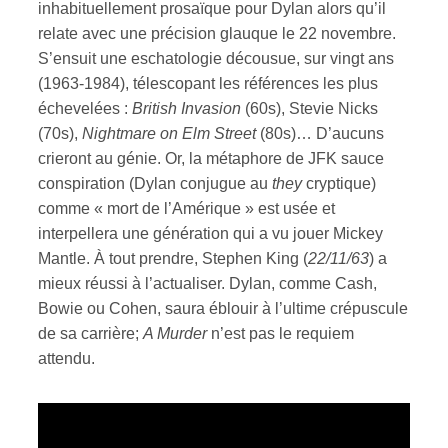
inhabituellement prosaïque pour Dylan alors qu’il
relate avec une précision glauque le 22 novembre.
S’ensuit une eschatologie décousue, sur vingt ans
(1963-1984), télescopant les références les plus
échevelées :
British Invasion
(60s), Stevie Nicks
(70s),
Nightmare on Elm Street
(80s)… D’aucuns
crieront au génie. Or, la métaphore de JFK sauce
conspiration (Dylan conjugue au
they
cryptique)
comme « mort de l’Amérique » est usée et
interpellera une génération qui a vu jouer Mickey
Mantle. À tout prendre, Stephen King (
22/11/63
) a
mieux réussi à l’actualiser. Dylan, comme Cash,
Bowie ou Cohen, saura éblouir à l’ultime crépuscule
de sa carrière;
A Murder
n’est pas le requiem
attendu.