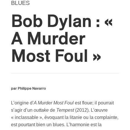
BLUES
s
Bob Dylan : «
A Murder
Most Foul »
par Philippe Navarro
L’origine d’
A Murder Most Foul
est floue; il pourrait
s’agir d’un
outtake
de
Tempest
(2012). L’œuvre
« inclassable », évoquant la litanie ou la complainte,
est pourtant bien un blues. L’harmonie est la