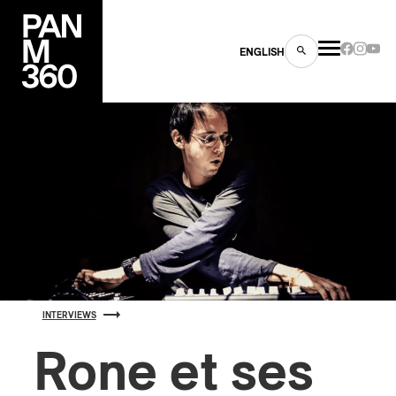
ENGLISH
es
s
INTERVIEWS
Rone et ses
ns