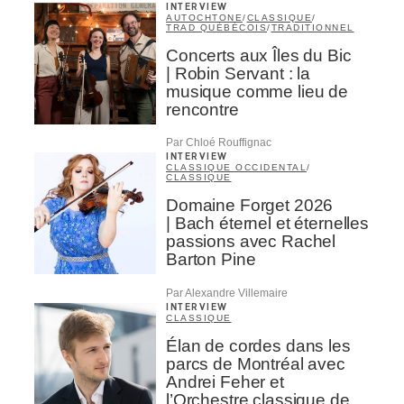
INTERVIEW
AUTOCHTONE
/
CLASSIQUE
/
TRAD QUÉBÉCOIS
/
TRADITIONNEL
Concerts aux Îles du Bic
| Robin Servant : la
musique comme lieu de
rencontre
Par Chloé Rouffignac
INTERVIEW
CLASSIQUE OCCIDENTAL
/
CLASSIQUE
Domaine Forget 2026
| Bach éternel et éternelles
passions avec Rachel
Barton Pine
Par Alexandre Villemaire
INTERVIEW
CLASSIQUE
Élan de cordes dans les
parcs de Montréal avec
Andrei Feher et
l’Orchestre classique de