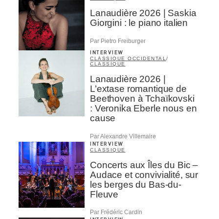
Lanaudière 2026 | Saskia
Giorgini : le piano italien
Par Pietro Freiburger
INTERVIEW
CLASSIQUE OCCIDENTAL
/
CLASSIQUE
Lanaudière 2026 |
L’extase romantique de
Beethoven à Tchaïkovski
: Veronika Eberle nous en
cause
Par Alexandre Villemaire
INTERVIEW
CLASSIQUE
Concerts aux Îles du Bic –
Audace et convivialité, sur
les berges du Bas-du-
Fleuve
Par Frédéric Cardin