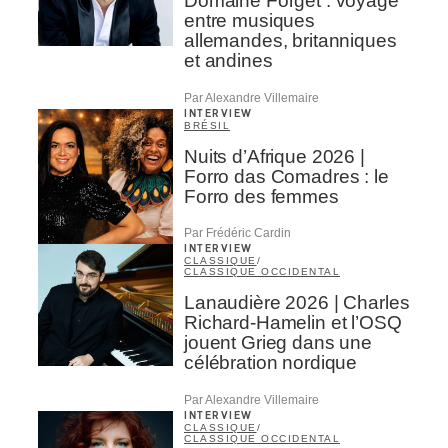
Domaine Forget : voyage
entre musiques
allemandes, britanniques
et andines
Par Alexandre Villemaire
INTERVIEW
BRÉSIL
Nuits d’Afrique 2026 |
Forro das Comadres : le
Forro des femmes
Par Frédéric Cardin
INTERVIEW
CLASSIQUE
/
CLASSIQUE OCCIDENTAL
Lanaudière 2026 | Charles
Richard-Hamelin et l’OSQ
jouent Grieg dans une
célébration nordique
Par Alexandre Villemaire
INTERVIEW
CLASSIQUE
/
CLASSIQUE OCCIDENTAL