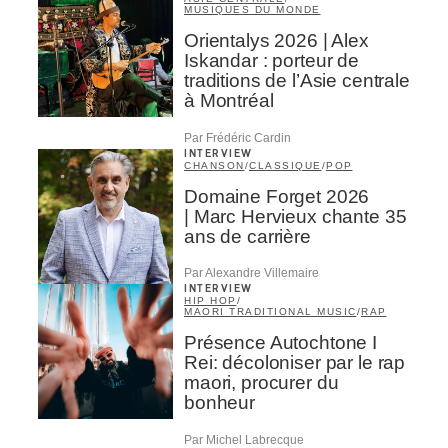
MUSIQUES DU MONDE
Orientalys 2026 | Alex
Iskandar : porteur de
traditions de l’Asie centrale
à Montréal
Par Frédéric Cardin
INTERVIEW
CHANSON
/
CLASSIQUE
/
POP
Domaine Forget 2026
| Marc Hervieux chante 35
ans de carrière
Par Alexandre Villemaire
INTERVIEW
HIP HOP
/
MAORI TRADITIONAL MUSIC
/
RAP
Présence Autochtone I
Rei: décoloniser par le rap
maori, procurer du
bonheur
Par Michel Labrecque