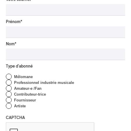
Prénom
*
Nom
*
Genres et styles :
classique occidental
/
électronique
/
pop
Type d'abonné
orchestrale
Mélomane
Professionnel industrie musicale
RENSEIGNEMENTS SUPPLÉMENTAIRES
Amateur-e /Fan
Contributeur-trice
Fournisseur
Artiste
CAPTCHA