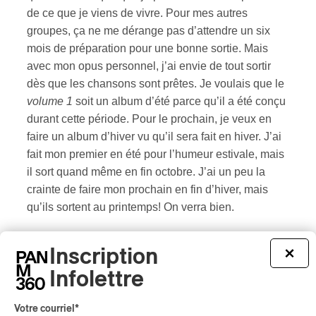
de ce que je viens de vivre. Pour mes autres
groupes, ça ne me dérange pas d’attendre un six
mois de préparation pour une bonne sortie. Mais
avec mon opus personnel, j’ai envie de tout sortir
dès que les chansons sont prêtes. Je voulais que le
volume 1
soit un album d’été parce qu’il a été conçu
durant cette période. Pour le prochain, je veux en
faire un album d’hiver vu qu’il sera fait en hiver. J’ai
fait mon premier en été pour l’humeur estivale, mais
il sort quand même en fin octobre. J’ai un peu la
crainte de faire mon prochain en fin d’hiver, mais
qu’ils sortent au printemps! On verra bien.
Inscription
×
Infolettre
Genres et styles :
groove
/
jazz
/
soul-jazz
/
soul/R&B
Votre courriel
*
RENSEIGNEMENTS SUPPLÉMENTAIRES