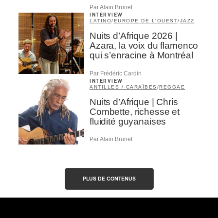
Par Alain Brunet
INTERVIEW
LATINO
/
EUROPE DE L'OUEST
/
JAZZ
Nuits d’Afrique 2026 |
Azara, la voix du flamenco
qui s’enracine à Montréal
Par Frédéric Cardin
INTERVIEW
ANTILLES / CARAÏBES
/
REGGAE
Nuits d’Afrique | Chris
Combette, richesse et
fluidité guyanaises
Par Alain Brunet
PLUS DE CONTENUS