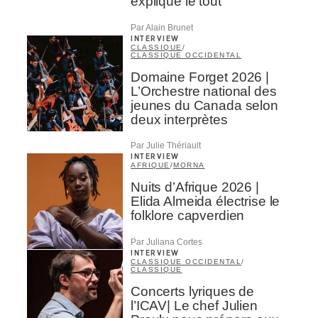
explique le tout
Par Alain Brunet
INTERVIEW
CLASSIQUE
/
CLASSIQUE OCCIDENTAL
Domaine Forget 2026 |
L’Orchestre national des
jeunes du Canada selon
deux interprètes
Par Julie Thériault
INTERVIEW
AFRIQUE
/
MORNA
Nuits d’Afrique 2026 |
Elida Almeida électrise le
folklore capverdien
Par Juliana Cortes
INTERVIEW
CLASSIQUE OCCIDENTAL
/
CLASSIQUE
Concerts lyriques de
l’ICAV| Le chef Julien