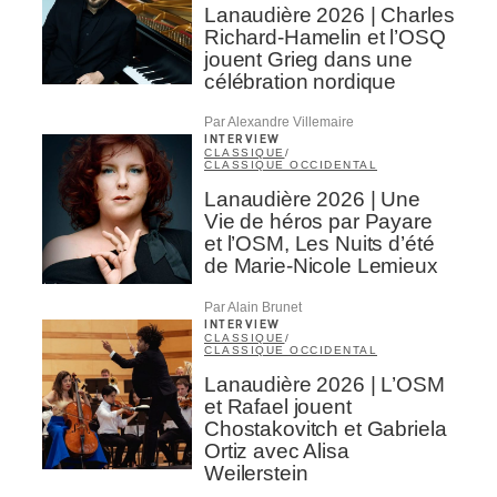
Lanaudière 2026 | Charles
Richard-Hamelin et l’OSQ
jouent Grieg dans une
célébration nordique
Par Alexandre Villemaire
INTERVIEW
CLASSIQUE
/
CLASSIQUE OCCIDENTAL
Lanaudière 2026 | Une
Vie de héros par Payare
et l’OSM, Les Nuits d’été
de Marie-Nicole Lemieux
Par Alain Brunet
INTERVIEW
CLASSIQUE
/
CLASSIQUE OCCIDENTAL
Lanaudière 2026 | L’OSM
et Rafael jouent
Chostakovitch et Gabriela
Ortiz avec Alisa
Weilerstein