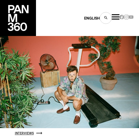
ENGLISH
es
s
INTERVIEWS
ns