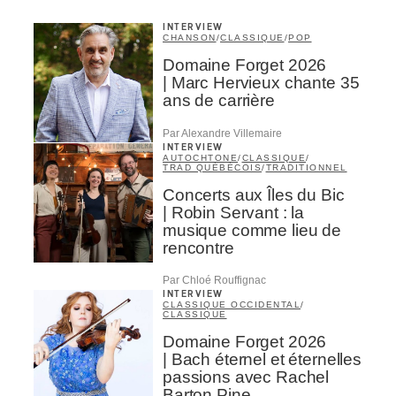
INTERVIEW
CHANSON
/
CLASSIQUE
/
POP
Domaine Forget 2026
| Marc Hervieux chante 35
ans de carrière
Par Alexandre Villemaire
INTERVIEW
AUTOCHTONE
/
CLASSIQUE
/
TRAD QUÉBÉCOIS
/
TRADITIONNEL
Concerts aux Îles du Bic
| Robin Servant : la
musique comme lieu de
rencontre
Par Chloé Rouffignac
INTERVIEW
CLASSIQUE OCCIDENTAL
/
CLASSIQUE
Domaine Forget 2026
| Bach éternel et éternelles
passions avec Rachel
Barton Pine