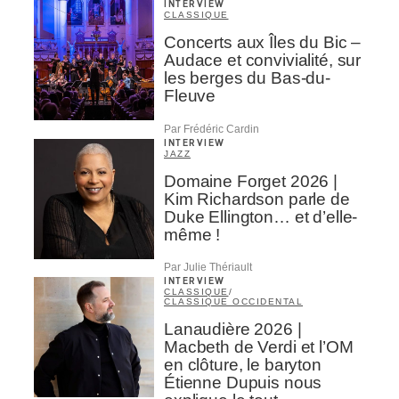
INTERVIEW
CLASSIQUE
Concerts aux Îles du Bic –
Audace et convivialité, sur
les berges du Bas-du-
Fleuve
Par Frédéric Cardin
INTERVIEW
JAZZ
Domaine Forget 2026 |
Kim Richardson parle de
Duke Ellington… et d’elle-
même !
Par Julie Thériault
INTERVIEW
CLASSIQUE
/
CLASSIQUE OCCIDENTAL
Lanaudière 2026 |
Macbeth de Verdi et l’OM
en clôture, le baryton
Étienne Dupuis nous