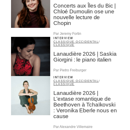
Concerts aux Îles du Bic |
Chloé Dumoulin ose une
nouvelle lecture de
Chopin
Par Jeremy Fortin
INTERVIEW
CLASSIQUE OCCIDENTAL
/
CLASSIQUE
Lanaudière 2026 | Saskia
Giorgini : le piano italien
Par Pietro Freiburger
INTERVIEW
CLASSIQUE OCCIDENTAL
/
CLASSIQUE
Lanaudière 2026 |
L’extase romantique de
Beethoven à Tchaïkovski
: Veronika Eberle nous en
cause
Par Alexandre Villemaire