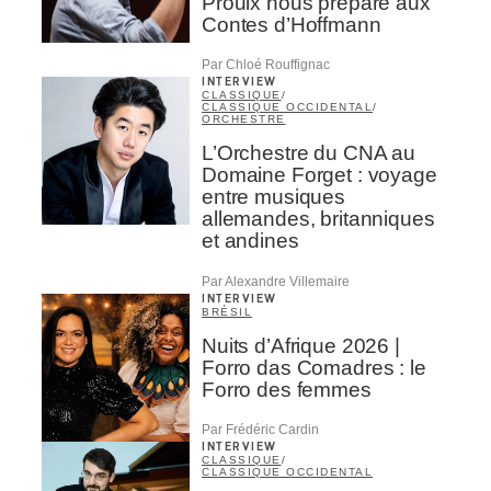
Proulx nous prépare aux
Contes d’Hoffmann
Par Chloé Rouffignac
INTERVIEW
CLASSIQUE
/
CLASSIQUE OCCIDENTAL
/
ORCHESTRE
L’Orchestre du CNA au
Domaine Forget : voyage
entre musiques
allemandes, britanniques
et andines
Par Alexandre Villemaire
INTERVIEW
BRÉSIL
Nuits d’Afrique 2026 |
Forro das Comadres : le
Forro des femmes
Par Frédéric Cardin
INTERVIEW
CLASSIQUE
/
CLASSIQUE OCCIDENTAL