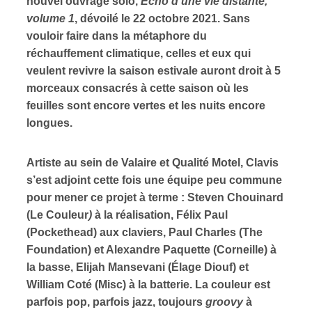
nouvel ouvrage solo,
Écho d’une vie distante,
volume 1
, dévoilé le 22 octobre 2021. Sans
ires
vouloir faire dans la métaphore du
réchauffement climatique, celles et eux qui
n
veulent revivre la saison estivale auront droit à 5
morceaux consacrés à cette saison où les
lité
feuilles sont encore vertes et les nuits encore
longues.
Artiste au sein de Valaire et Qualité Motel, Clavis
s’est adjoint cette fois une équipe peu commune
pour mener ce projet à terme : Steven Chouinard
(Le Couleur
)
à la réalisation, Félix Paul
(Pockethead) aux claviers, Paul Charles (The
Foundation) et Alexandre Paquette (Corneille) à
la basse, Elijah Mansevani (Élage Diouf) et
William Coté (Misc) à la batterie. La couleur est
parfois pop, parfois jazz, toujours
groovy
à