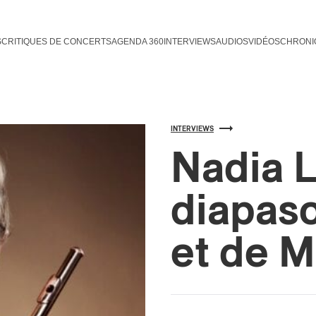
S
CRITIQUES DE CONCERTS
AGENDA 360
INTERVIEWS
AUDIOS
VIDÉOS
CHRONI
INTERVIEWS
Nadia L
diapas
et de M