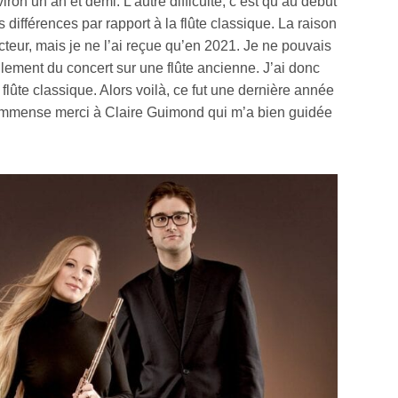
viron un an et demi. L’autre difficulté, c’est qu’au début
s différences par rapport à la flûte classique. La raison
cteur, mais je ne l’ai reçue qu’en 2021. Je ne pouvais
ement du concert sur une flûte ancienne. J’ai donc
la flûte classique. Alors voilà, ce fut une dernière année
un immense merci à Claire Guimond qui m’a bien guidée