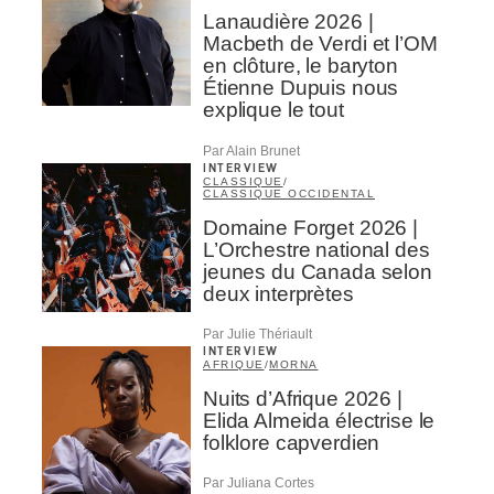
Lanaudière 2026 |
Macbeth de Verdi et l’OM
en clôture, le baryton
Étienne Dupuis nous
explique le tout
Par Alain Brunet
INTERVIEW
CLASSIQUE
/
CLASSIQUE OCCIDENTAL
Domaine Forget 2026 |
L’Orchestre national des
jeunes du Canada selon
deux interprètes
Par Julie Thériault
INTERVIEW
AFRIQUE
/
MORNA
Nuits d’Afrique 2026 |
Elida Almeida électrise le
folklore capverdien
Par Juliana Cortes