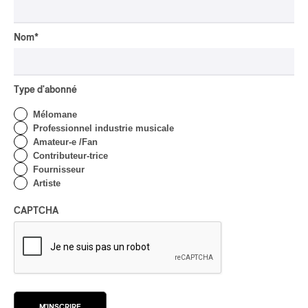
Domaine Forget 2026
| Marc Hervieux chante 35
ans de carrière
Nom
*
Par Alexandre Villemaire
INTERVIEW
HIP HOP
/
MAORI TRADITIONAL MUSIC
/
RAP
Type d'abonné
Présence Autochtone I
Mélomane
Rei: décoloniser par le rap
Professionnel industrie musicale
maori, procurer du
Amateur-e /Fan
bonheur
Contributeur-trice
Fournisseur
Par Michel Labrecque
Artiste
INTERVIEW
AUTOCHTONE
/
CLASSIQUE
/
TRAD QUÉBÉCOIS
/
TRADITIONNEL
CAPTCHA
Concerts aux Îles du Bic
| Robin Servant : la
musique comme lieu de
rencontre
Par Chloé Rouffignac
INTERVIEW
CLASSIQUE OCCIDENTAL
/
M'INSCRIRE