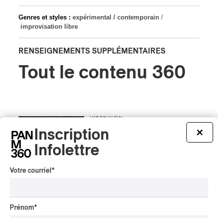
Genres et styles :
expérimental / contemporain
/
improvisation libre
RENSEIGNEMENTS SUPPLÉMENTAIRES
Tout le contenu 360
INTERVIEW
ASIE CENTRALE
/
MUSIQUES DU MONDE
Inscription
×
Orientalys 2026 | Alex
Infolettre
Iskandar : porteur de
traditions de l’Asie centrale
Votre courriel
*
à Montréal
Par Frédéric Cardin
INTERVIEW
CHANSON
/
CLASSIQUE
/
POP
Prénom
*