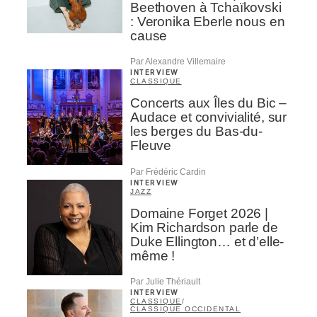
Beethoven à Tchaïkovski
: Veronika Eberle nous en
cause
Par Alexandre Villemaire
INTERVIEW
CLASSIQUE
Concerts aux Îles du Bic –
Audace et convivialité, sur
les berges du Bas-du-
Fleuve
Par Frédéric Cardin
INTERVIEW
JAZZ
Domaine Forget 2026 |
Kim Richardson parle de
Duke Ellington… et d’elle-
même !
Par Julie Thériault
INTERVIEW
CLASSIQUE
/
CLASSIQUE OCCIDENTAL