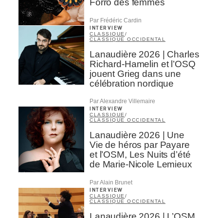
Forro des femmes
Par Frédéric Cardin
INTERVIEW
CLASSIQUE
/
CLASSIQUE OCCIDENTAL
Lanaudière 2026 | Charles
Richard-Hamelin et l’OSQ
jouent Grieg dans une
célébration nordique
Par Alexandre Villemaire
INTERVIEW
CLASSIQUE
/
CLASSIQUE OCCIDENTAL
Lanaudière 2026 | Une
Vie de héros par Payare
et l’OSM, Les Nuits d’été
de Marie-Nicole Lemieux
Par Alain Brunet
INTERVIEW
CLASSIQUE
/
CLASSIQUE OCCIDENTAL
Lanaudière 2026 | L’OSM