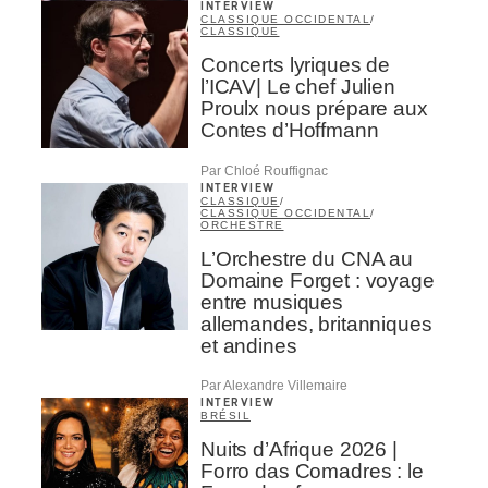
INTERVIEW
CLASSIQUE OCCIDENTAL
/
CLASSIQUE
Concerts lyriques de
l’ICAV| Le chef Julien
Proulx nous prépare aux
Contes d’Hoffmann
Par Chloé Rouffignac
INTERVIEW
CLASSIQUE
/
CLASSIQUE OCCIDENTAL
/
ORCHESTRE
L’Orchestre du CNA au
Domaine Forget : voyage
entre musiques
allemandes, britanniques
et andines
Par Alexandre Villemaire
INTERVIEW
BRÉSIL
Nuits d’Afrique 2026 |
Forro das Comadres : le