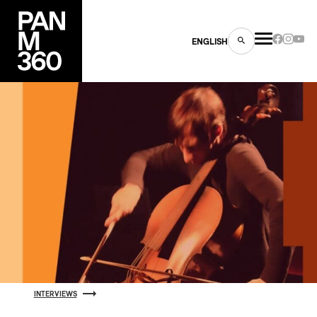
ENGLISH
es
s
INTERVIEWS
ns