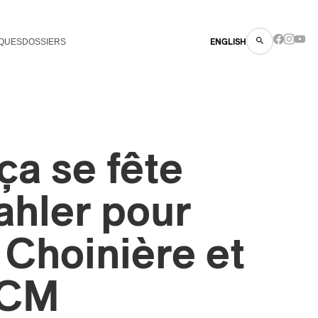
QUES
DOSSIERS
ENGLISH
 ça se fête
ahler pour
 Choinière et
PCM