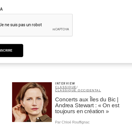
A
INTERVIEW
AUTOCHTONE
Présence autochtone
2026 | La programmation
avec André Dudemaine
NSCRIRE
Par Frédéric Cardin
INTERVIEW
CLASSIQUE
/
CLASSIQUE OCCIDENTAL
Concerts aux Îles du Bic |
Andrea Stewart : « On est
toujours en création »
Par Chloé Rouffignac