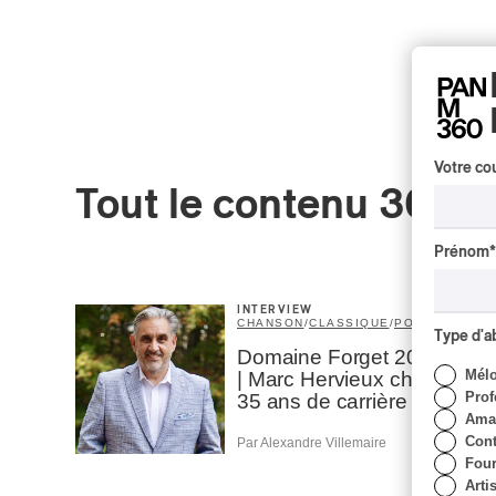
Votre cou
Tout le contenu 360
Prénom
*
INTERVIEW
CHANSON
/
CLASSIQUE
/
POP
Type d'
Domaine Forget 2026
Mél
| Marc Hervieux chante
Prof
35 ans de carrière
Amat
Cont
Par Alexandre Villemaire
Four
Arti