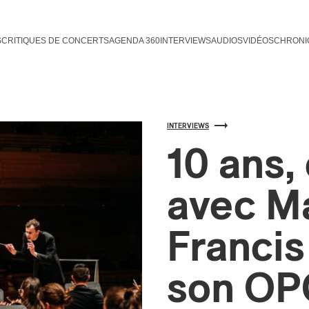
S
CRITIQUES DE CONCERTS
AGENDA 360
INTERVIEWS
AUDIOS
VIDÉOS
CHRONI
INTERVIEWS
10 ans,
avec M
Francis
son O