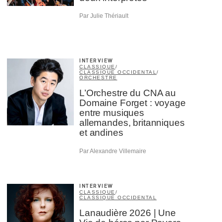
Par Julie Thériault
INTERVIEW
CLASSIQUE
/
CLASSIQUE OCCIDENTAL
/
ORCHESTRE
L’Orchestre du CNA au
Domaine Forget : voyage
entre musiques
allemandes, britanniques
et andines
Par Alexandre Villemaire
INTERVIEW
CLASSIQUE
/
CLASSIQUE OCCIDENTAL
Lanaudière 2026 | Une