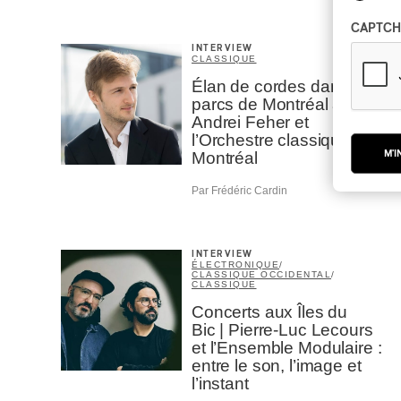
CAPTCH
INTERVIEW
CLASSIQUE
Élan de cordes dans les
parcs de Montréal avec
Andrei Feher et
l’Orchestre classique de
M'I
Montréal
Par Frédéric Cardin
INTERVIEW
ÉLECTRONIQUE
/
CLASSIQUE OCCIDENTAL
/
CLASSIQUE
Concerts aux Îles du
Bic | Pierre-Luc Lecours
et l’Ensemble Modulaire :
entre le son, l’image et
l’instant