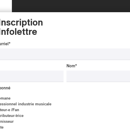
Inscription
Infolettre
rriel
*
Nom
*
INTERVIEW
AUTOCHTONE
/
CLASSIQUE
/
abonné
TRAD QUÉBÉCOIS
/
TRADITIONNEL
Concerts aux Îles du Bic
omane
| Robin Servant : la
essionnel industrie musicale
musique comme lieu de
eur-e /Fan
rencontre
ributeur-trice
nisseur
Par Chloé Rouffignac
ste