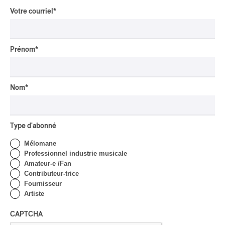
Votre courriel
*
Domaine Forget 2026
| Marc Hervieux chante 35
ans de carrière
Prénom
*
Par Alexandre Villemaire
INTERVIEW
HIP HOP
/
MAORI TRADITIONAL MUSIC
/
RAP
Présence Autochtone I
Nom
*
Rei: décoloniser par le rap
maori, procurer du
bonheur
Type d'abonné
Par Michel Labrecque
Mélomane
INTERVIEW
AUTOCHTONE
/
CLASSIQUE
/
Professionnel industrie musicale
TRAD QUÉBÉCOIS
/
TRADITIONNEL
Amateur-e /Fan
Concerts aux Îles du Bic
Contributeur-trice
| Robin Servant : la
Fournisseur
musique comme lieu de
Artiste
rencontre
CAPTCHA
Par Chloé Rouffignac