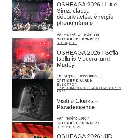
OSHEAGA 2026 I Little
Simz: classe
décontractée, énergie
phénoménale
Par Marc-Antoine Bernier
CRITIQUE DE CONCERT
ROCK
/
POP
OSHEAGA 2026 I Sofia
Isella is Visceral and
Muddy
Par Stephan Boissonneault
CRITIQUE D'ALBUM
ÉLECTRO
/
EXPÉRIMENTAL / CONTEMPORAIN
2026
Visible Cloaks –
Paradessence
Par Frédéric Cardin
CRITIQUE DE CONCERT
HIP-HOP
/
RAP
OSHEAGA 2026: JID