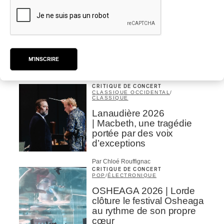
INTERVIEW
CLASSIQUE OCCIDENTAL
/
CLASSIQUE
Domaine Forget 2026
| Bach éternel et éternelles
passions avec Rachel
Barton Pine
M'INSCRIRE
Par Alexandre Villemaire
CRITIQUE DE CONCERT
CLASSIQUE OCCIDENTAL
/
CLASSIQUE
Lanaudière 2026
| Macbeth, une tragédie
portée par des voix
d’exceptions
Par Chloé Rouffignac
CRITIQUE DE CONCERT
POP
/
ÉLECTRONIQUE
OSHEAGA 2026 | Lorde
clôture le festival Osheaga
au rythme de son propre
cœur