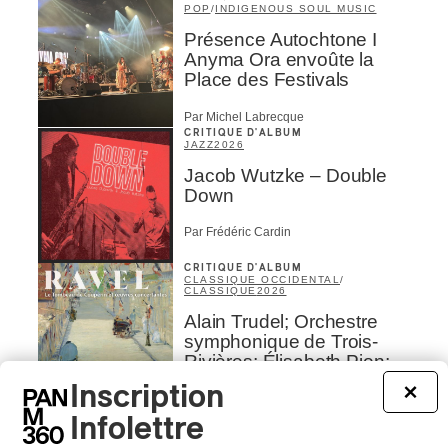
POP
/
INDIGENOUS SOUL MUSIC
Présence Autochtone I
Anyma Ora envoûte la
Place des Festivals
Par Michel Labrecque
CRITIQUE D'ALBUM
JAZZ
2026
Jacob Wutzke – Double
Down
Par Frédéric Cardin
CRITIQUE D'ALBUM
CLASSIQUE OCCIDENTAL
/
CLASSIQUE
2026
Alain Trudel; Orchestre
symphonique de Trois-
Rivières; Élisabeth Pion;
Valérie Milot – Ravel
Inscription
×
Par Frédéric Cardin
Infolettre
INTERVIEW
CHANSON
/
CLASSIQUE
/
POP