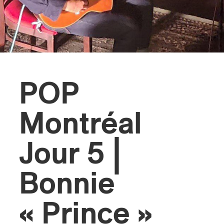
s
POP
Montréal
Jour 5 |
Bonnie
« Prince »