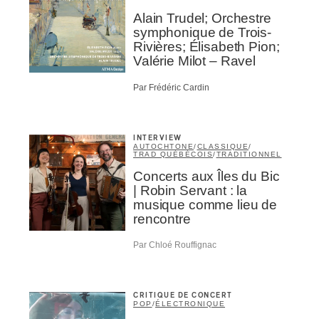
Alain Trudel; Orchestre
NSCRIRE
symphonique de Trois-
Rivières; Élisabeth Pion;
Valérie Milot – Ravel
Par Frédéric Cardin
INTERVIEW
AUTOCHTONE
/
CLASSIQUE
/
TRAD QUÉBÉCOIS
/
TRADITIONNEL
Concerts aux Îles du Bic
| Robin Servant : la
musique comme lieu de
rencontre
Par Chloé Rouffignac
CRITIQUE DE CONCERT
POP
/
ÉLECTRONIQUE