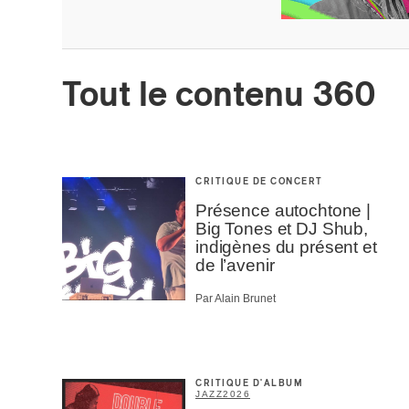
Votre cou
Prénom
*
Tout le contenu 360
Type d'
Mél
CRITIQUE DE CONCERT
Prof
Présence autochtone |
Amat
Big Tones et DJ Shub,
Cont
indigènes du présent et
Four
de l’avenir
Arti
Par Alain Brunet
CAPTCH
CRITIQUE D'ALBUM
JAZZ
2026