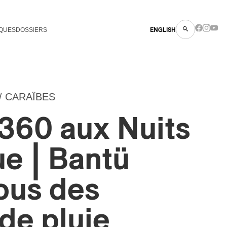
QUES
DOSSIERS
ENGLISH
/ CARAÏBES
360 aux Nuits
ue | Bantü
ous des
de pluie