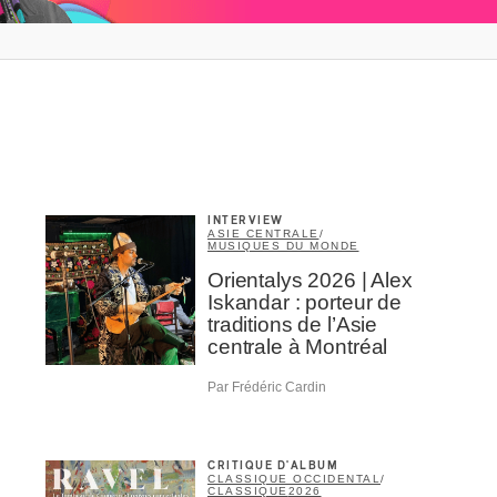
rriel
*
Nom
*
abonné
omane
INTERVIEW
essionnel industrie musicale
ASIE CENTRALE
/
MUSIQUES DU MONDE
eur-e /Fan
Orientalys 2026 | Alex
ributeur-trice
Iskandar : porteur de
nisseur
traditions de l’Asie
ste
centrale à Montréal
A
Par Frédéric Cardin
CRITIQUE D'ALBUM
CLASSIQUE OCCIDENTAL
/
CLASSIQUE
2026