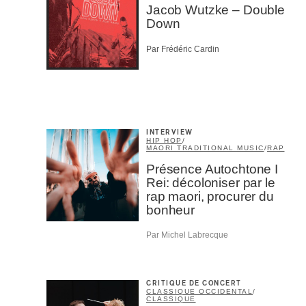
Jacob Wutzke – Double
M'I
Down
Par Frédéric Cardin
INTERVIEW
HIP HOP
/
MAORI TRADITIONAL MUSIC
/
RAP
Présence Autochtone I
Rei: décoloniser par le
rap maori, procurer du
bonheur
Par Michel Labrecque
CRITIQUE DE CONCERT
CLASSIQUE OCCIDENTAL
/
CLASSIQUE