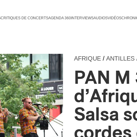
S
CRITIQUES DE CONCERTS
AGENDA 360
INTERVIEWS
AUDIOS
VIDÉOS
CHRONI
AFRIQUE
/
ANTILLES 
PAN M 
d’Afriq
Salsa s
cordes 