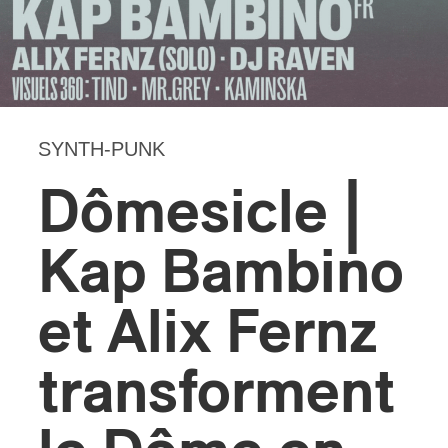
s
SYNTH-PUNK
Dômesicle |
Kap Bambino
et Alix Fernz
transforment