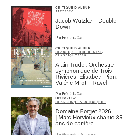
CRITIQUE D'ALBUM
JAZZ
2026
Jacob Wutzke – Double
Down
Par Frédéric Cardin
CRITIQUE D'ALBUM
CLASSIQUE OCCIDENTAL
/
CLASSIQUE
2026
Alain Trudel; Orchestre
symphonique de Trois-
Rivières; Élisabeth Pion;
Valérie Milot – Ravel
Par Frédéric Cardin
INTERVIEW
CHANSON
/
CLASSIQUE
/
POP
Domaine Forget 2026
| Marc Hervieux chante 35
ans de carrière
Par Alexandre Villemaire