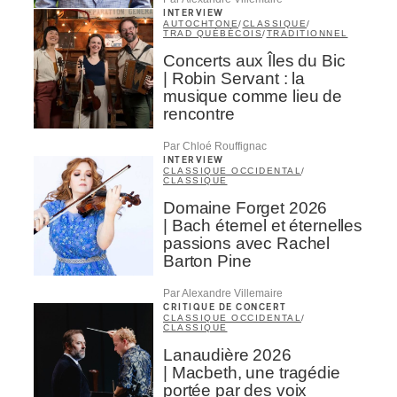
INTERVIEW
AUTOCHTONE
/
CLASSIQUE
/
TRAD QUÉBÉCOIS
/
TRADITIONNEL
Concerts aux Îles du Bic
| Robin Servant : la
musique comme lieu de
rencontre
Par Chloé Rouffignac
INTERVIEW
CLASSIQUE OCCIDENTAL
/
CLASSIQUE
Domaine Forget 2026
| Bach éternel et éternelles
passions avec Rachel
Barton Pine
Par Alexandre Villemaire
CRITIQUE DE CONCERT
CLASSIQUE OCCIDENTAL
/
CLASSIQUE
Lanaudière 2026
| Macbeth, une tragédie
portée par des voix