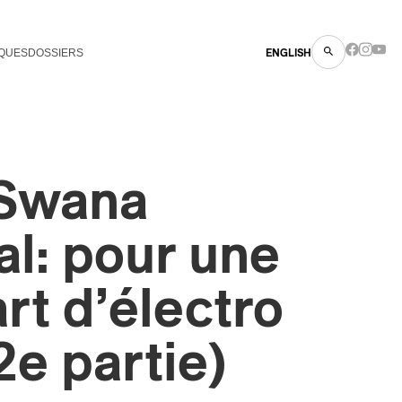
QUES
DOSSIERS
ENGLISH
Swana
l: pour une
art d’électro
2e partie)