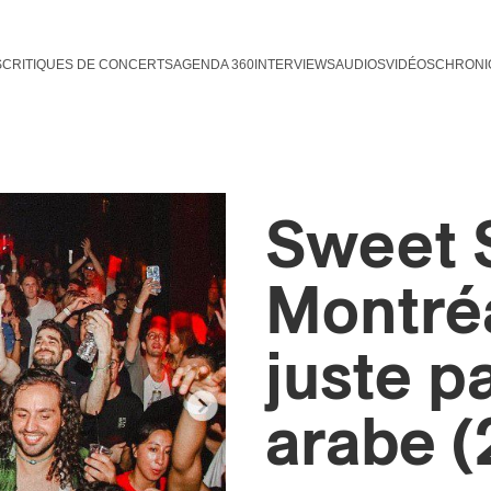
S
CRITIQUES DE CONCERTS
AGENDA 360
INTERVIEWS
AUDIOS
VIDÉOS
CHRONI
Sweet 
Montréa
juste p
arabe (