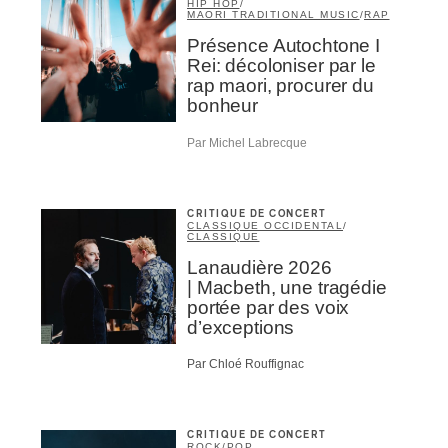
HIP HOP
/
MAORI TRADITIONAL MUSIC
/
RAP
Présence Autochtone I
Rei: décoloniser par le
rap maori, procurer du
bonheur
Par Michel Labrecque
CRITIQUE DE CONCERT
CLASSIQUE OCCIDENTAL
/
CLASSIQUE
Lanaudière 2026
| Macbeth, une tragédie
portée par des voix
d’exceptions
Par Chloé Rouffignac
CRITIQUE DE CONCERT
ROCK
/
POP