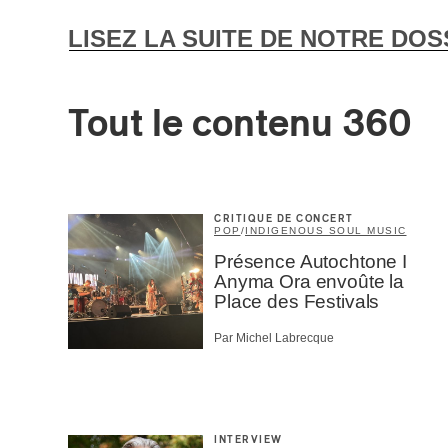
Prof
Amat
LISEZ LA SUITE DE NOTRE DOS
Cont
Four
Arti
Tout le contenu 360
CAPTCH
CRITIQUE DE CONCERT
POP
/
INDIGENOUS SOUL MUSIC
Présence Autochtone I
M'I
Anyma Ora envoûte la
Place des Festivals
Par Michel Labrecque
INTERVIEW