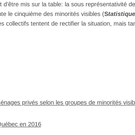
 d’être mis sur la table: la sous représentativité d
e le cinquième des minorités visibles (
S
tatistiqu
collectifs tentent de rectifier la situation, mais 
Inscription
Infolettre
rriel
*
Nom
*
 ménages privés selon les groupes de minorités vis
abonné
 Québec en 2016
omane