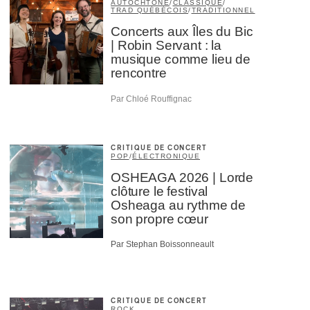
AUTOCHTONE
/
CLASSIQUE
/
TRAD QUÉBÉCOIS
/
TRADITIONNEL
Concerts aux Îles du Bic
| Robin Servant : la
musique comme lieu de
rencontre
Par Chloé Rouffignac
CRITIQUE DE CONCERT
POP
/
ÉLECTRONIQUE
OSHEAGA 2026 | Lorde
clôture le festival
Osheaga au rythme de
son propre cœur
Par Stephan Boissonneault
CRITIQUE DE CONCERT
ROCK