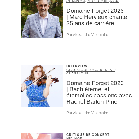
CHANSON
/
CLASSIQUE
/
POP
Domaine Forget 2026
| Marc Hervieux chante
35 ans de carrière
Par Alexandre Villemaire
INTERVIEW
CLASSIQUE OCCIDENTAL
/
CLASSIQUE
Domaine Forget 2026
| Bach éternel et
éternelles passions avec
Rachel Barton Pine
Par Alexandre Villemaire
CRITIQUE DE CONCERT
HIP HOP