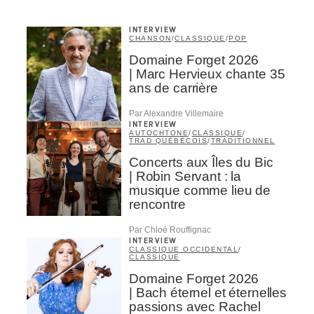
INTERVIEW
CHANSON
/
CLASSIQUE
/
POP
Domaine Forget 2026
| Marc Hervieux chante 35
ans de carrière
Par Alexandre Villemaire
INTERVIEW
AUTOCHTONE
/
CLASSIQUE
/
TRAD QUÉBÉCOIS
/
TRADITIONNEL
Concerts aux Îles du Bic
| Robin Servant : la
musique comme lieu de
rencontre
Par Chloé Rouffignac
INTERVIEW
CLASSIQUE OCCIDENTAL
/
CLASSIQUE
Domaine Forget 2026
| Bach éternel et éternelles
passions avec Rachel