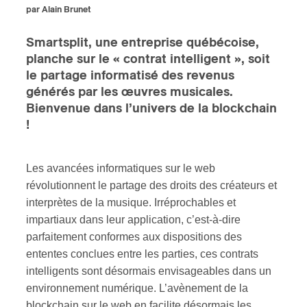
par Alain Brunet
ires
Smartsplit, une entreprise québécoise,
planche sur le « contrat intelligent », soit
n
le partage informatisé des revenus
lité
générés par les œuvres musicales.
Bienvenue dans l’univers de la blockchain
!
Les avancées informatiques sur le web
révolutionnent le partage des droits des créateurs et
interprètes de la musique. Irréprochables et
impartiaux dans leur application, c’est-à-dire
parfaitement conformes aux dispositions des
ententes conclues entre les parties, ces contrats
intelligents sont désormais envisageables dans un
environnement numérique. L’avènement de la
blockchain sur le web en facilite désormais les