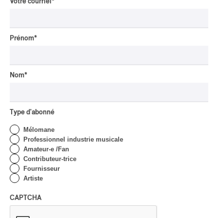
Votre courriel
*
nous nous efforçons d’utiliser des termes
compréhensibles par tous, bien au-delà des
comptables, avocats ou éditeurs. »
Prénom
*
Nom
*
Type d'abonné
Mélomane
Professionnel industrie musicale
Amateur-e /Fan
Contributeur-trice
Fournisseur
Artiste
CAPTCHA