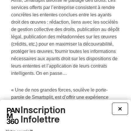
Ainsi, Smartsplit favorise le partage des droits. Les
services offerts par l’entreprise consistent à rendre
concrètes les ententes conclues entre les ayants
droit des œuvres : rédaction, liens avec les sociétés
de gestion collective des droits, publication au dépôt
légal, publication des métadonnées sur les œuvres
(crédits, etc.) pour en maximiser la découvrabilité,
protéger les œuvres, fournir toutes les informations
nécessaires aux ayants droit sur les dispositions de
leurs ententes et l’application de leurs contrats
intelligents. On en passe…
« Une de nos grandes forces, soulève le porte-
parole de Smartsplit, est d’offrir une expérience
utilisateur (UX) qui respecte la courbe
Inscription
×
d’apprentissage des artistes et artisans. On ne vient
Infolettre
pas au monde en sachant ce qu’est une « clé de
répartition » ou une « exécution publique ». Ainsi,