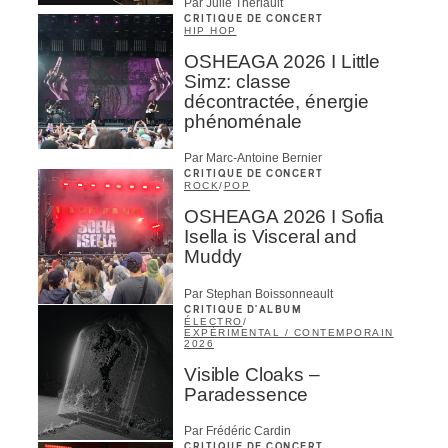
Par Julie Thériault
CRITIQUE DE CONCERT
HIP HOP
OSHEAGA 2026 I Little
Simz: classe
décontractée, énergie
phénoménale
Par Marc-Antoine Bernier
CRITIQUE DE CONCERT
ROCK
/
POP
OSHEAGA 2026 I Sofia
Isella is Visceral and
Muddy
Par Stephan Boissonneault
CRITIQUE D'ALBUM
ÉLECTRO
/
EXPÉRIMENTAL / CONTEMPORAIN
2026
Visible Cloaks –
Paradessence
Par Frédéric Cardin
CRITIQUE DE CONCERT