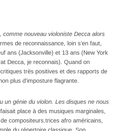
s, comme nouveau violoniste Decca alors
ermes de reconnaissance, loin s’en faut,
×
f ans (Jacksonville) et 13 ans (New York
trat Decca, je reconnais). Quand on
ritiques très positives et des rapports de
non plus d’imposture flagrante.
u un génie du violon. Les disques ne nous
) faisait place à des musiques marginales,
 de compositeurs.trices afro américains,
ple du répertoire classique. Son