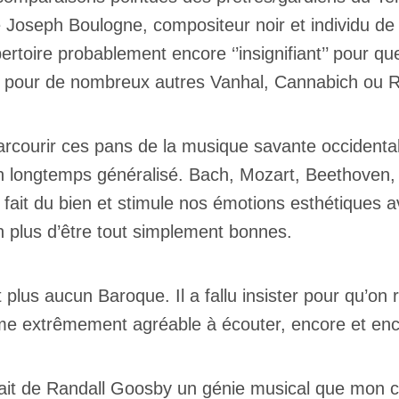
essionnel industrie musicale
 Joseph Boulogne, compositeur noir et individu de
eur-e /Fan
ributeur-trice
ertoire probablement encore ‘’insignifiant’’ pour 
nisseur
ste
ue pour de nombreux autres Vanhal, Cannabich ou 
A
rcourir ces pans de la musique savante occidental
ain longtemps généralisé. Bach, Mozart, Beethoven
ve fait du bien et stimule nos émotions esthétiques
en plus d’être tout simplement bonnes.
NSCRIRE
 plus aucun Baroque. Il a fallu insister pour qu’on
ême extrêmement agréable à écouter, encore et en
 fait de Randall Goosby un génie musical que mon 