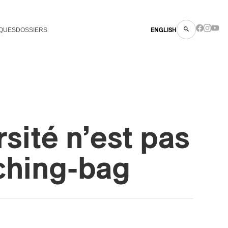
QUES
DOSSIERS
ENGLISH
rsité n’est pas
ching-bag