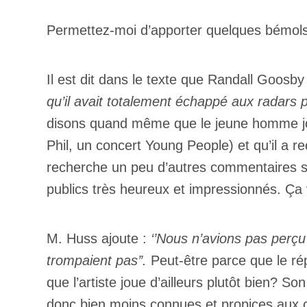
Permettez-moi d’apporter quelques bémols 
Il est dit dans le texte que Randall Goosby 
qu’il avait totalement échappé aux radar
disons quand même que le jeune homme jou
Phil, un concert Young People) et qu’il a 
recherche un peu d’autres commentaires sur
Votre cou
publics très heureux et impressionnés. Ça 
Prénom
*
M. Huss ajoute :
‘’Nous n’avions pas perç
trompaient pas’’.
Peut-être parce que le rép
Type d'
que l’artiste joue d’ailleurs plutôt bien? S
Mél
donc bien moins connues et propices aux c