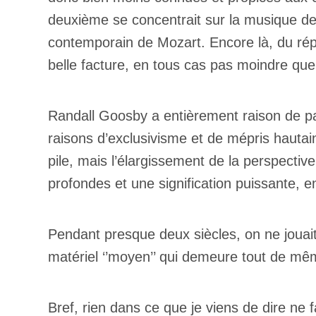
Prof
deuxième se concentrait sur la musique de
Amat
Cont
contemporain de Mozart. Encore là, du rép
Four
Arti
belle facture, en tous cas pas moindre q
CAPTCH
Randall Goosby a entièrement raison de pa
raisons d’exclusivisme et de mépris haut
pile, mais l’élargissement de la perspecti
profondes et une signification puissante, 
M'I
Pendant presque deux siècles, on ne jouait
matériel ‘’moyen’’ qui demeure tout de m
Bref, rien dans ce que je viens de dire ne