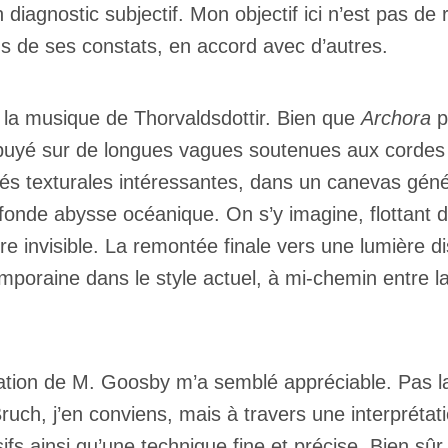
 diagnostic subjectif. Mon objectif ici n’est pas de
s de ses constats, en accord avec d’autres.
me la musique de Thorvaldsdottir. Bien que
Archora
p
ppuyé sur de longues vagues soutenues aux cordes e
s texturales intéressantes, dans un canevas génér
ofonde abysse océanique. On s’y imagine, flottant
re invisible. La remontée finale vers une lumière d
poraine dans le style actuel, à mi-chemin entre 
ation de M. Goosby m’a semblé appréciable. Pas la
uch, j’en conviens, mais à travers une interprétatio
s ainsi qu’une technique fine et précise. Bien sûr,