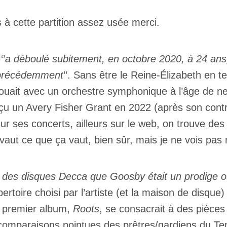
à cette partition assez usée merci.
‘’
a déboulé subitement, en octobre 2020, à 24 an
s précédemment
’’. Sans être le Reine-Élizabeth en t
Inscription
ait avec un orchestre symphonique à l’âge de neu
Infolettre
reçu un Avery Fisher Grant en 2022 (après son con
 ses concerts, ailleurs sur le web, on trouve des c
rriel
*
vaut ce que ça vaut, bien sûr, mais je ne vois pas 
Nom
*
u des disques Decca que Goosby était un prodige o
ertoire choisi par l’artiste (et la maison de disque
abonné
on premier album,
Roots
, se consacrait à des pièces
omane
omparaisons pointues des prêtres/gardiens du Tem