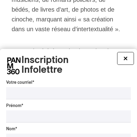
bédés, de livres d’art, de photos et de
cinoche, marquant ainsi « sa création
dans un vaste réseau d’intertextualité ».
Noceur invétéré, ce dandy trash qui se
Inscription
×
parfumait au Van Cleef & Arpels
Infolettre
collectionnait les cartes de membres de
boîtes de nuit, mais aussi les
Votre courriel
*
autographes de célébrités rencontrées au
hasard de ses pérégrinations nocturnes,
Prénom
*
dont celle de Muhammad Ali, et ne
conservait souvent que la page
dédicacée des livres qui lui étaient offerts.
Nom
*