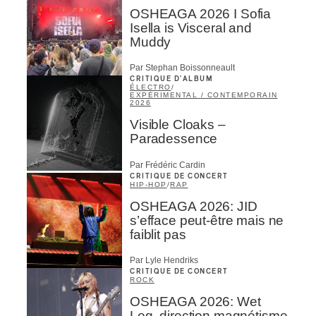
OSHEAGA 2026 I Sofia
Isella is Visceral and
Muddy
Par Stephan Boissonneault
CRITIQUE D'ALBUM
ÉLECTRO
/
EXPÉRIMENTAL / CONTEMPORAIN
2026
Visible Cloaks –
Paradessence
Par Frédéric Cardin
CRITIQUE DE CONCERT
HIP-HOP
/
RAP
OSHEAGA 2026: JID
s’efface peut-être mais ne
faiblit pas
Par Lyle Hendriks
CRITIQUE DE CONCERT
ROCK
OSHEAGA 2026: Wet
Leg, direction magnétisme