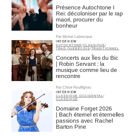
Présence Autochtone I
Rei: décoloniser par le rap
maori, procurer du
bonheur
Par Michel Labrecque
INTERVIEW
AUTOCHTONE
/
CLASSIQUE
/
TRAD QUÉBÉCOIS
/
TRADITIONNEL
Concerts aux Îles du Bic
| Robin Servant : la
musique comme lieu de
rencontre
Par Chloé Rouffignac
INTERVIEW
CLASSIQUE OCCIDENTAL
/
CLASSIQUE
Domaine Forget 2026
| Bach éternel et éternelles
passions avec Rachel
Barton Pine