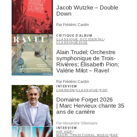
Jacob Wutzke – Double
Down
Par Frédéric Cardin
CRITIQUE D'ALBUM
CLASSIQUE OCCIDENTAL
/
CLASSIQUE
2026
Alain Trudel; Orchestre
symphonique de Trois-
Rivières; Élisabeth Pion;
Valérie Milot – Ravel
Par Frédéric Cardin
INTERVIEW
CHANSON
/
CLASSIQUE
/
POP
Domaine Forget 2026
| Marc Hervieux chante 35
ans de carrière
Par Alexandre Villemaire
INTERVIEW
HIP HOP
/
MAORI TRADITIONAL MUSIC
/
RAP