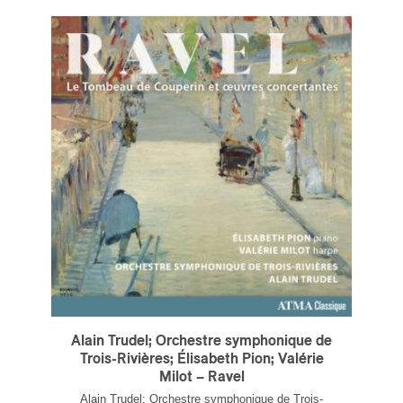
ires
n
lité
Alain Trudel; Orchestre symphonique de
Trois-Rivières; Élisabeth Pion; Valérie
Milot – Ravel
Alain Trudel; Orchestre symphonique de Trois-