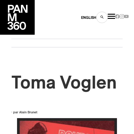
ENGLISH
es
Toma Voglen
s
· par
Alain Brunet
ns