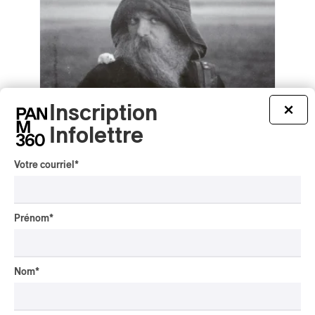
Inscription
×
Infolettre
Votre courriel
*
mary in the junkyard – Role Model
Hermit
Prénom
*
mary in the junkyard – Role Model Hermit
2026
/
/
ART-ROCK
ROCK ALTERNATIF
SHOEGAZE
Nom
*
par Stephan Boissonneault