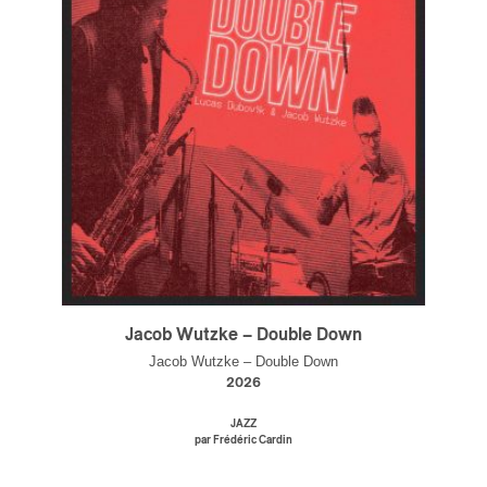
s
Jacob Wutzke – Double Down
Jacob Wutzke – Double Down
2026
JAZZ
par Frédéric Cardin