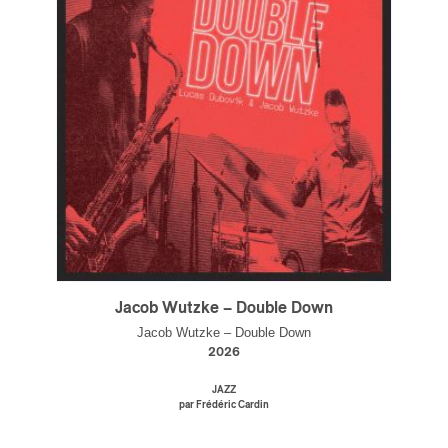
s
Jacob Wutzke – Double Down
Jacob Wutzke – Double Down
2026
JAZZ
par Frédéric Cardin