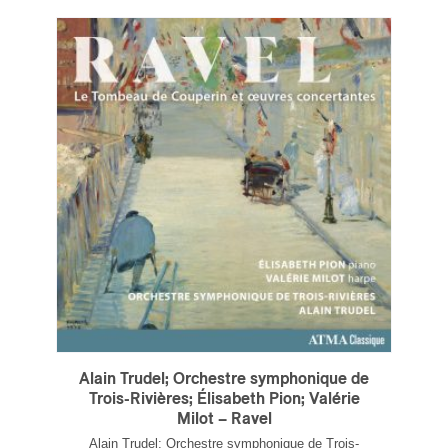
ires
n
lité
Alain Trudel; Orchestre symphonique de
Trois-Rivières; Élisabeth Pion; Valérie
Milot – Ravel
Alain Trudel; Orchestre symphonique de Trois-