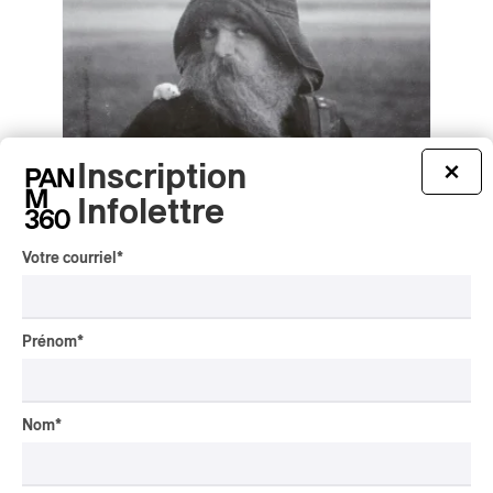
Inscription
×
Infolettre
Votre courriel
*
mary in the junkyard – Role Model
Hermit
Prénom
*
mary in the junkyard – Role Model Hermit
2026
/
/
ART-ROCK
ROCK ALTERNATIF
SHOEGAZE
Nom
*
par Stephan Boissonneault