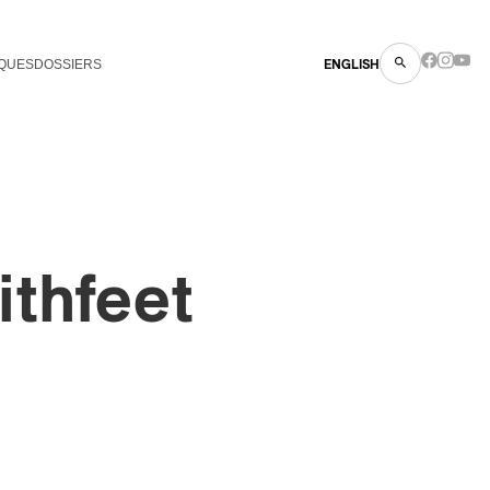
QUES
DOSSIERS
ENGLISH
thfeet