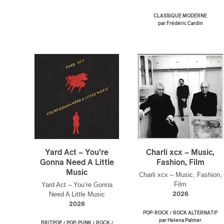
CLASSIQUE MODERNE
par Frédéric Cardin
Yard Act – You’re
Charli xcx – Music,
Gonna Need A Little
Fashion, Film
Music
Charli xcx – Music, Fashion,
Film
Yard Act – You’re Gonna
Need A Little Music
2026
2026
/
POP-ROCK
ROCK ALTERNATIF
par Helena Palmer
/
/
/
BRITPOP
POP-PUNK
ROCK