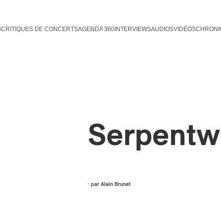
S
CRITIQUES DE CONCERTS
AGENDA 360
INTERVIEWS
AUDIOS
VIDÉOS
CHRONI
Serpentwi
· par
Alain Brunet