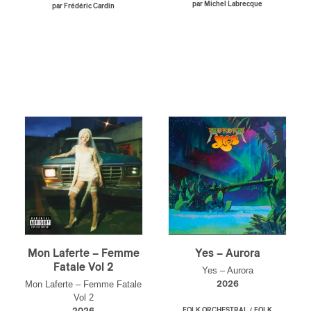
par Michel Labrecque
par Frédéric Cardin
eur-e /Fan
ributeur-trice
nisseur
ste
A
NSCRIRE
Mon Laferte – Femme
Yes – Aurora
Fatale Vol 2
Yes – Aurora
Mon Laferte – Femme Fatale
2026
Vol 2
/
FOLK ORCHESTRAL
FOLK