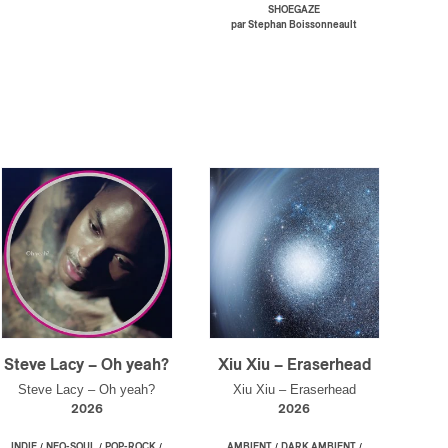
SHOEGAZE
par Stephan Boissonneault
Steve Lacy – Oh yeah?
Xiu Xiu – Eraserhead
Steve Lacy – Oh yeah?
Xiu Xiu – Eraserhead
2026
2026
/
/
/
/
/
INDIE
NEO-SOUL
POP-ROCK
AMBIENT
DARK AMBIENT