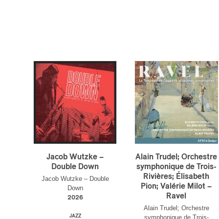
Votre cou
Prénom
*
Jacob Wutzke –
Alain Trudel; Orchestre
Double Down
symphonique de Trois-
Rivières; Élisabeth
Jacob Wutzke – Double
Pion; Valérie Milot –
Down
Type d'
Ravel
2026
Mél
Alain Trudel; Orchestre
Prof
JAZZ
symphonique de Trois-