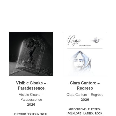
Inscription
Infolettre
rriel
*
Nom
*
Visible Cloaks –
Clara Cantore –
Paradessence
Regreso
Visible Cloaks –
Clara Cantore – Regreso
Paradessence
2026
abonné
2026
omane
/
/
AUTOCHTONE
ÉLECTRO
/
/
FOLKLORE
LATINO
ROCK
essionnel industrie musicale
/
ÉLECTRO
EXPÉRIMENTAL