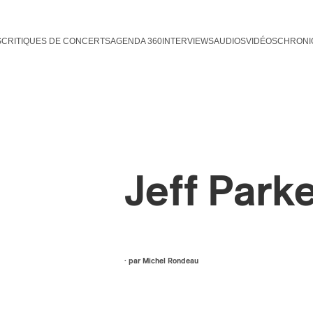
S
CRITIQUES DE CONCERTS
AGENDA 360
INTERVIEWS
AUDIOS
VIDÉOS
CHRONI
Jeff Park
· par
Michel Rondeau