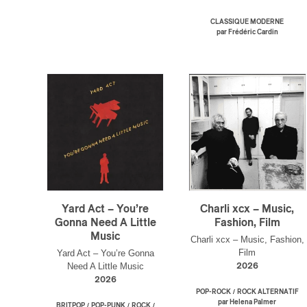
CLASSIQUE MODERNE
par Frédéric Cardin
Yard Act – You’re
Charli xcx – Music,
Gonna Need A Little
Fashion, Film
Music
Charli xcx – Music, Fashion,
Film
Yard Act – You’re Gonna
Need A Little Music
2026
2026
/
POP-ROCK
ROCK ALTERNATIF
par Helena Palmer
/
/
/
BRITPOP
POP-PUNK
ROCK