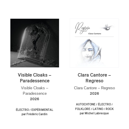
Inscription
Infolettre
rriel
*
Visible Cloaks –
Clara Cantore –
Paradessence
Regreso
Nom
*
Visible Cloaks –
Clara Cantore – Regreso
Paradessence
2026
2026
abonné
/
/
AUTOCHTONE
ÉLECTRO
/
/
FOLKLORE
LATINO
ROCK
/
ÉLECTRO
EXPÉRIMENTAL
omane
par Michel Labrecque
par Frédéric Cardin
essionnel industrie musicale
eur-e /Fan