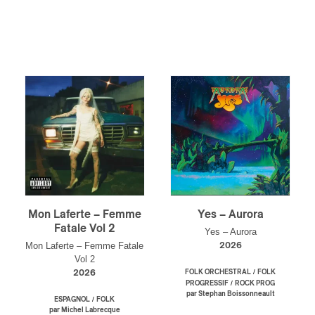
ributeur-trice
nisseur
ste
A
NSCRIRE
Mon Laferte – Femme
Yes – Aurora
Fatale Vol 2
Yes – Aurora
Mon Laferte – Femme Fatale
2026
Vol 2
/
2026
FOLK ORCHESTRAL
FOLK
/
PROGRESSIF
ROCK PROG
par Stephan Boissonneault
/
ESPAGNOL
FOLK
par Michel Labrecque