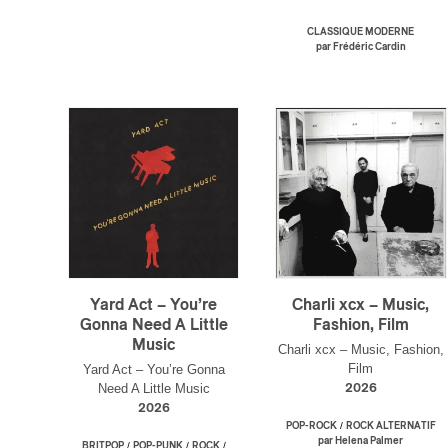
Cont
Four
CLASSIQUE MODERNE
Arti
par Frédéric Cardin
CAPTCH
M'I
Yard Act – You’re
Charli xcx – Music,
Gonna Need A Little
Fashion, Film
Music
Charli xcx – Music, Fashion,
Film
Yard Act – You’re Gonna
Need A Little Music
2026
2026
/
POP-ROCK
ROCK ALTERNATIF
par Helena Palmer
/
/
/
BRITPOP
POP-PUNK
ROCK