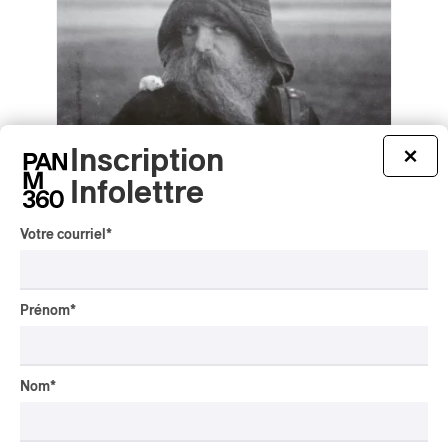
Inscription
×
Infolettre
Votre courriel
*
mary in the junkyard – Role Model
Hermit
Prénom
*
mary in the junkyard – Role Model Hermit
2026
/
/
ART-ROCK
ROCK ALTERNATIF
SHOEGAZE
Nom
*
par Stephan Boissonneault