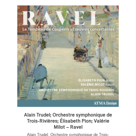
ires
n
lité
Alain Trudel; Orchestre symphonique de
Trois-Rivières; Élisabeth Pion; Valérie
Milot – Ravel
Alain Trudel; Orchestre symphonique de Trois-