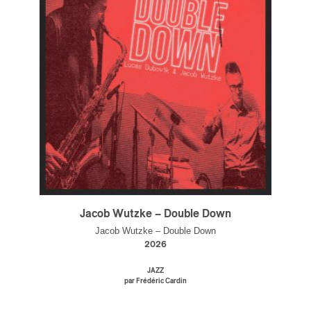
s
Jacob Wutzke – Double Down
Jacob Wutzke – Double Down
2026
JAZZ
par Frédéric Cardin