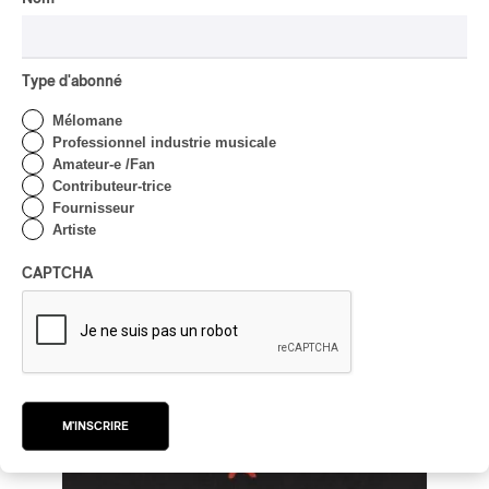
2026
/
/
ART-ROCK
ROCK ALTERNATIF
SHOEGAZE
par Stephan Boissonneault
Type d'abonné
Mélomane
Professionnel industrie musicale
Amateur-e /Fan
Contributeur-trice
Fournisseur
Artiste
CAPTCHA
M'INSCRIRE