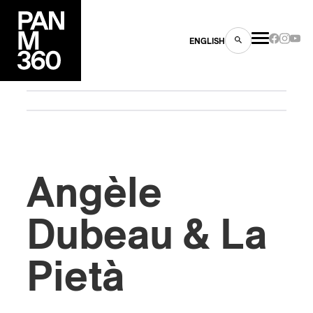
ENGLISH
es
Angèle
s
Dubeau & La
Pietà
ns