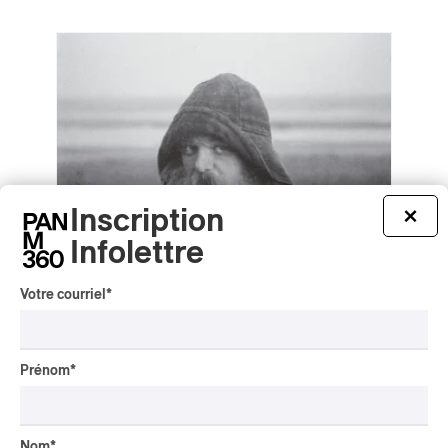
Inscription
×
Infolettre
Votre courriel
*
Prénom
*
mary in the junkyard – Role Model
Hermit
mary in the junkyard – Role Model Hermit
Nom
*