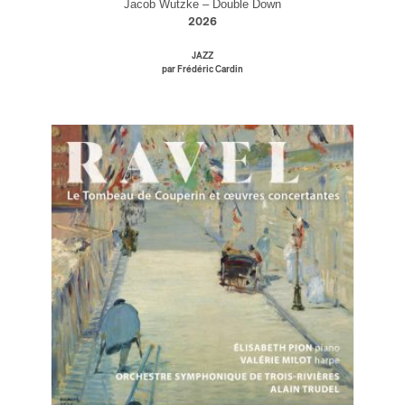
Jacob Wutzke – Double Down
2026
ires
JAZZ
par Frédéric Cardin
n
lité