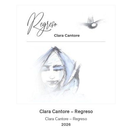
ires
n
lité
Clara Cantore – Regreso
Clara Cantore – Regreso
2026