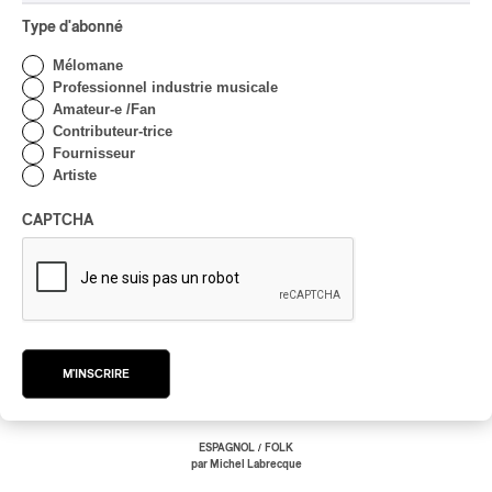
Type d'abonné
Mélomane
Professionnel industrie musicale
Amateur-e /Fan
Contributeur-trice
Fournisseur
Artiste
CAPTCHA
Mon Laferte – Femme Fatale Vol 2
M'INSCRIRE
Mon Laferte – Femme Fatale Vol 2
2026
/
ESPAGNOL
FOLK
par Michel Labrecque