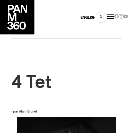
ENGLISH
es
4 Tet
s
· par
Alain Brunet
ns