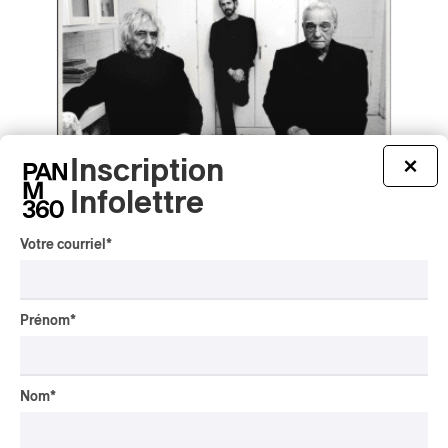
Inscription
×
Infolettre
Votre courriel
*
Charli xcx – Music, Fashion, Film
Charli xcx – Music, Fashion, Film
2026
Prénom
*
/
POP-ROCK
ROCK ALTERNATIF
par Helena Palmer
Nom
*