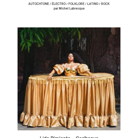
/
/
/
/
AUTOCHTONE
ÉLECTRO
FOLKLORE
LATINO
ROCK
par Michel Labrecque