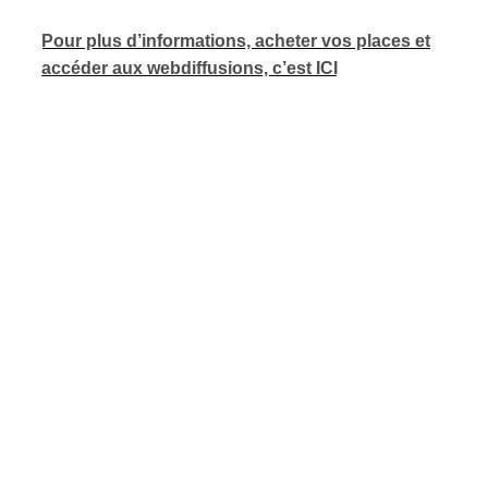
Pour plus d’informations, acheter vos places et
ires
accéder aux webdiffusions, c’est ICI
n
lité