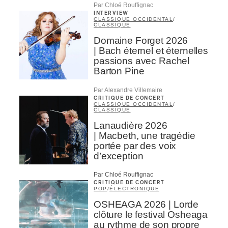
Par Chloé Rouffignac
INTERVIEW
CLASSIQUE OCCIDENTAL
/
CLASSIQUE
Domaine Forget 2026
| Bach éternel et éternelles
passions avec Rachel
Barton Pine
Par Alexandre Villemaire
CRITIQUE DE CONCERT
CLASSIQUE OCCIDENTAL
/
CLASSIQUE
Lanaudière 2026
| Macbeth, une tragédie
portée par des voix
d’exception
Par Chloé Rouffignac
CRITIQUE DE CONCERT
POP
/
ÉLECTRONIQUE
OSHEAGA 2026 | Lorde
clôture le festival Osheaga
au rythme de son propre