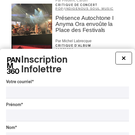
Par Frédéric Cardin
CRITIQUE DE CONCERT
POP
/
INDIGENOUS SOUL MUSIC
Présence Autochtone I
Anyma Ora envoûte la
Place des Festivals
Par Michel Labrecque
CRITIQUE D'ALBUM
JAZZ
2026
Inscription
×
Jacob Wutzke – Double
Down
Infolettre
Par Frédéric Cardin
Votre courriel
*
CRITIQUE D'ALBUM
CLASSIQUE OCCIDENTAL
/
CLASSIQUE
2026
Alain Trudel; Orchestre
Prénom
*
symphonique de Trois-
Rivières; Élisabeth Pion;
Valérie Milot – Ravel
Nom
*
Par Frédéric Cardin