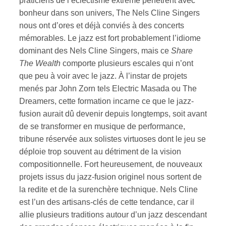
praticiens de l’éclectisme extrême pénètrent avec
bonheur dans son univers, The Nels Cline Singers
ires
nous ont d’ores et déjà conviés à des concerts
mémorables. Le jazz est fort probablement l’idiome
n
dominant des Nels Cline Singers, mais ce
Share
The Wealth
comporte plusieurs escales qui n’ont
lité
que peu à voir avec le jazz. À l’instar de projets
menés par John Zorn tels Electric Masada ou The
Dreamers, cette formation incarne ce que le jazz-
fusion aurait dû devenir depuis longtemps, soit avant
de se transformer en musique de performance,
tribune réservée aux solistes virtuoses dont le jeu se
déploie trop souvent au détriment de la vision
compositionnelle. Fort heureusement, de nouveaux
projets issus du jazz-fusion originel nous sortent de
la redite et de la surenchère technique. Nels Cline
est l’un des artisans-clés de cette tendance, car il
allie plusieurs traditions autour d’un jazz descendant