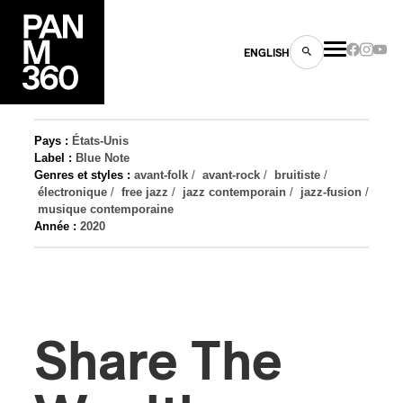
ENGLISH
Pays :
États-Unis
Label :
Blue Note
Genres et styles :
avant-folk
/
avant-rock
/
bruitiste
/
électronique
/
free jazz
/
jazz contemporain
/
jazz-fusion
/
musique contemporaine
Année :
2020
es
s
Share The
ns