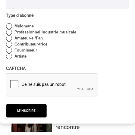
INTERVIEW
CHANSON
/
CLASSIQUE
/
POP
Domaine Forget 2026
Type d'abonné
| Marc Hervieux chante 35
ans de carrière
Mélomane
Professionnel industrie musicale
Par Alexandre Villemaire
Amateur-e /Fan
INTERVIEW
Contributeur-trice
HIP HOP
/
MAORI TRADITIONAL MUSIC
/
RAP
Fournisseur
Artiste
Présence Autochtone I
Rei: décoloniser par le rap
CAPTCHA
maori, procurer du
bonheur
Par Michel Labrecque
INTERVIEW
AUTOCHTONE
/
CLASSIQUE
/
TRAD QUÉBÉCOIS
/
TRADITIONNEL
Concerts aux Îles du Bic
M'INSCRIRE
| Robin Servant : la
musique comme lieu de
rencontre