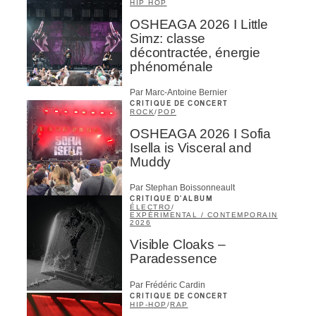
HIP HOP
OSHEAGA 2026 I Little
Simz: classe
décontractée, énergie
phénoménale
Par Marc-Antoine Bernier
CRITIQUE DE CONCERT
ROCK
/
POP
OSHEAGA 2026 I Sofia
Isella is Visceral and
Muddy
Par Stephan Boissonneault
CRITIQUE D'ALBUM
ÉLECTRO
/
EXPÉRIMENTAL / CONTEMPORAIN
2026
Visible Cloaks –
Paradessence
Par Frédéric Cardin
CRITIQUE DE CONCERT
HIP-HOP
/
RAP