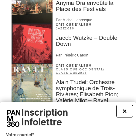
Anyma Ora envoûte la
Place des Festivals
Par Michel Labrecque
CRITIQUE D'ALBUM
JAZZ
2026
Jacob Wutzke – Double
Down
Par Frédéric Cardin
CRITIQUE D'ALBUM
CLASSIQUE OCCIDENTAL
/
CLASSIQUE
2026
Alain Trudel; Orchestre
symphonique de Trois-
Rivières; Élisabeth Pion;
Valérie Milot – Ravel
Inscription
×
Par Frédéric Cardin
INTERVIEW
Infolettre
CHANSON
/
CLASSIQUE
/
POP
Domaine Forget 2026
| Marc Hervieux chante 35
Votre courriel
*