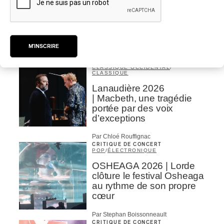
Domaine Forget 2026
| Bach éternel et éternelles
passions avec Rachel
Barton Pine
M'INSCRIRE
Par Alexandre Villemaire
CRITIQUE DE CONCERT
CLASSIQUE OCCIDENTAL
/
CLASSIQUE
Lanaudière 2026
| Macbeth, une tragédie
portée par des voix
d’exceptions
Par Chloé Rouffignac
CRITIQUE DE CONCERT
POP
/
ÉLECTRONIQUE
OSHEAGA 2026 | Lorde
clôture le festival Osheaga
au rythme de son propre
cœur
Par Stephan Boissonneault
CRITIQUE DE CONCERT