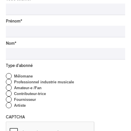
ans de carrière
Par Alexandre Villemaire
Prénom
*
INTERVIEW
HIP HOP
/
MAORI TRADITIONAL MUSIC
/
RAP
Présence Autochtone I
Rei: décoloniser par le rap
Nom
*
maori, procurer du
bonheur
Par Michel Labrecque
Type d'abonné
INTERVIEW
AUTOCHTONE
/
CLASSIQUE
/
Mélomane
TRAD QUÉBÉCOIS
/
TRADITIONNEL
Professionnel industrie musicale
Concerts aux Îles du Bic
Amateur-e /Fan
| Robin Servant : la
Contributeur-trice
musique comme lieu de
Fournisseur
rencontre
Artiste
Par Chloé Rouffignac
CAPTCHA
INTERVIEW
CLASSIQUE OCCIDENTAL
/
CLASSIQUE