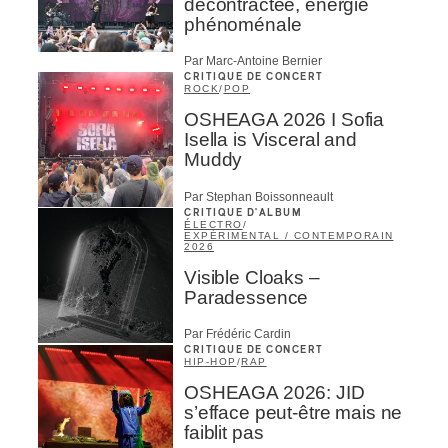
décontractée, énergie
phénoménale
Par Marc-Antoine Bernier
CRITIQUE DE CONCERT
ROCK
/
POP
OSHEAGA 2026 I Sofia
Isella is Visceral and
Muddy
Par Stephan Boissonneault
CRITIQUE D'ALBUM
ÉLECTRO
/
EXPÉRIMENTAL / CONTEMPORAIN
2026
Visible Cloaks –
Paradessence
Par Frédéric Cardin
CRITIQUE DE CONCERT
HIP-HOP
/
RAP
OSHEAGA 2026: JID
s’efface peut-être mais ne
faiblit pas