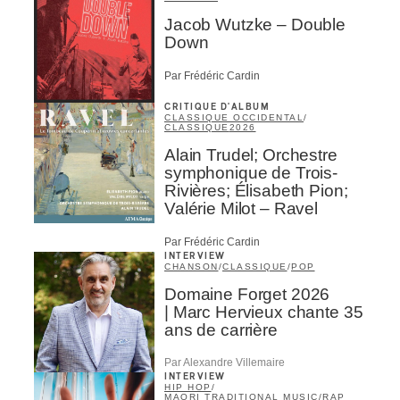
Jacob Wutzke – Double
Down
Par Frédéric Cardin
CRITIQUE D'ALBUM
CLASSIQUE OCCIDENTAL
/
CLASSIQUE
2026
Alain Trudel; Orchestre
symphonique de Trois-
Rivières; Élisabeth Pion;
Valérie Milot – Ravel
Par Frédéric Cardin
INTERVIEW
CHANSON
/
CLASSIQUE
/
POP
Domaine Forget 2026
| Marc Hervieux chante 35
ans de carrière
Par Alexandre Villemaire
INTERVIEW
HIP HOP
/
MAORI TRADITIONAL MUSIC
/
RAP