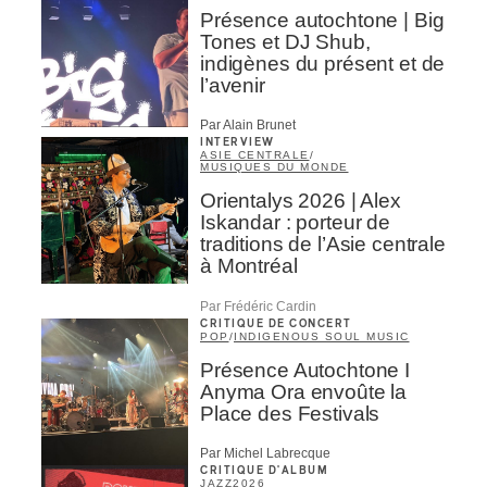
Présence autochtone | Big
Tones et DJ Shub,
indigènes du présent et de
l’avenir
Par Alain Brunet
INTERVIEW
ASIE CENTRALE
/
MUSIQUES DU MONDE
Orientalys 2026 | Alex
Iskandar : porteur de
traditions de l’Asie centrale
à Montréal
Par Frédéric Cardin
CRITIQUE DE CONCERT
POP
/
INDIGENOUS SOUL MUSIC
Présence Autochtone I
Anyma Ora envoûte la
Place des Festivals
Par Michel Labrecque
CRITIQUE D'ALBUM
JAZZ
2026