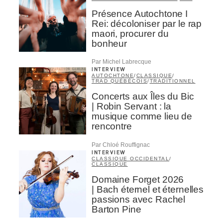
Présence Autochtone I
Rei: décoloniser par le rap
maori, procurer du
bonheur
Par Michel Labrecque
INTERVIEW
AUTOCHTONE
/
CLASSIQUE
/
TRAD QUÉBÉCOIS
/
TRADITIONNEL
Concerts aux Îles du Bic
| Robin Servant : la
musique comme lieu de
rencontre
Par Chloé Rouffignac
INTERVIEW
CLASSIQUE OCCIDENTAL
/
CLASSIQUE
Domaine Forget 2026
| Bach éternel et éternelles
passions avec Rachel
Barton Pine