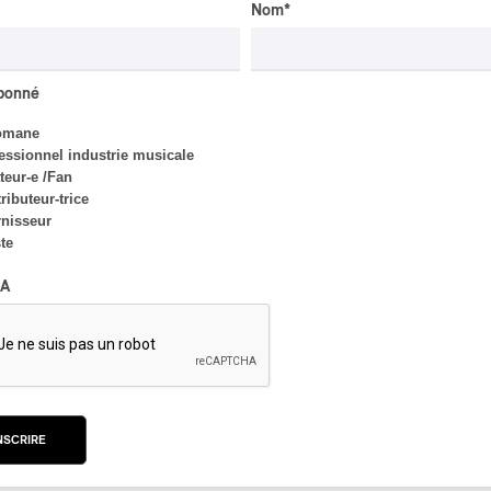
Nom
*
CRITIQUE DE CONCERT
POP
/
INDIGENOUS SOUL MUSIC
abonné
Présence Autochtone I
omane
Anyma Ora envoûte la
essionnel industrie musicale
Place des Festivals
eur-e /Fan
ributeur-trice
Par Michel Labrecque
nisseur
ste
A
INTERVIEW
CHANSON
/
CLASSIQUE
/
POP
Domaine Forget 2026
| Marc Hervieux chante
35 ans de carrière
NSCRIRE
Par Alexandre Villemaire