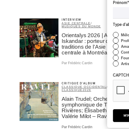
Prénom
*
INTERVIEW
ASIE CENTRALE
/
Type d'
MUSIQUES DU MONDE
Orientalys 2026 | Alex
Mél
Iskandar : porteur de
Prof
traditions de l’Asie
Amat
centrale à Montréal
Cont
Four
Par Frédéric Cardin
Arti
CAPTCH
CRITIQUE D'ALBUM
CLASSIQUE OCCIDENTAL
/
CLASSIQUE
2026
Alain Trudel; Orchestre
symphonique de Trois-
Rivières; Élisabeth Pion;
Valérie Milot – Ravel
M'I
Par Frédéric Cardin