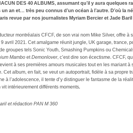
ACUN DES 40 ALBUMS, assumant qu’il y aura quelques rapp
 un an et… très peu connus d’un océan à l’autre. D’où la néc
aris revue par nos journalistes Myriam Bercier et Jade Baril
ducteur montréalais CFCF, de son vrai nom Mike Silver, offre à 
 9 avril 2021. Cet amalgame réunit jungle, UK garage, trance, po
 de groupes tels Sonic Youth, Smashing Pumpkins ou Chemicals 
nnium Mambo
et
Demonlover
, c’est dire son écectisme. CFCF, qu
revient à ses premières amours musicales tout en les mariant à s
e. Cet album, en fait, se veut un autoportrait, fidèle à sa propre t
ne à l’adolescence, il tente d’y distinguer le fantasme de la réalit
 vit intérieurement différents moments
.
aril et rédaction PAN M 360