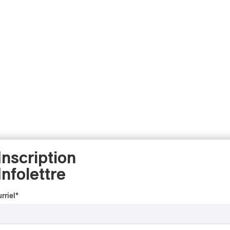
Inscription
Infolettre
rriel
*