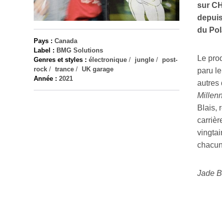
sur CH
depuis
du Pol
Pays :
Canada
Label :
BMG Solutions
Le pro
Genres et styles :
électronique
/
jungle
/
post-
rock
/
trance
/
UK garage
paru le
Année :
2021
autres
Mille
Blais, 
carrièr
vingtai
chacun
Jade B