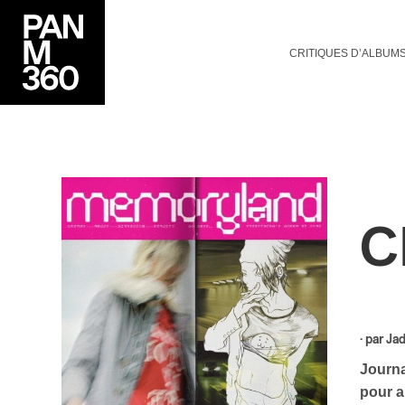
CRITIQUES D’ALBUM
C
· par
Jad
Journa
pour a