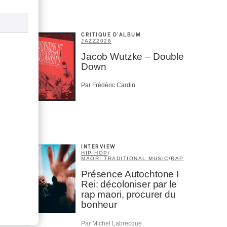
CRITIQUE D'ALBUM
JAZZ
2026
Jacob Wutzke – Double
Down
Par Frédéric Cardin
INTERVIEW
HIP HOP
/
MAORI TRADITIONAL MUSIC
/
RAP
Présence Autochtone I
Rei: décoloniser par le
rap maori, procurer du
bonheur
Par Michel Labrecque