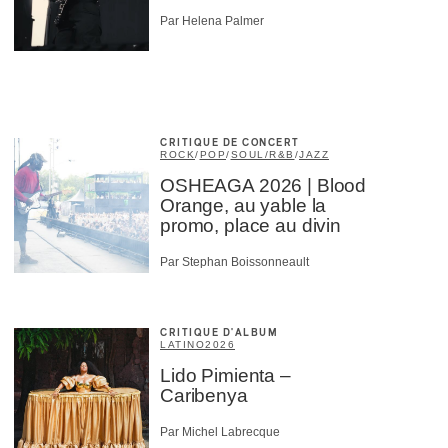
Par Helena Palmer
CRITIQUE DE CONCERT
ROCK
/
POP
/
SOUL/R&B
/
JAZZ
OSHEAGA 2026 | Blood
Orange, au yable la
promo, place au divin
Par Stephan Boissonneault
CRITIQUE D'ALBUM
LATINO
2026
Lido Pimienta –
Caribenya
Par Michel Labrecque