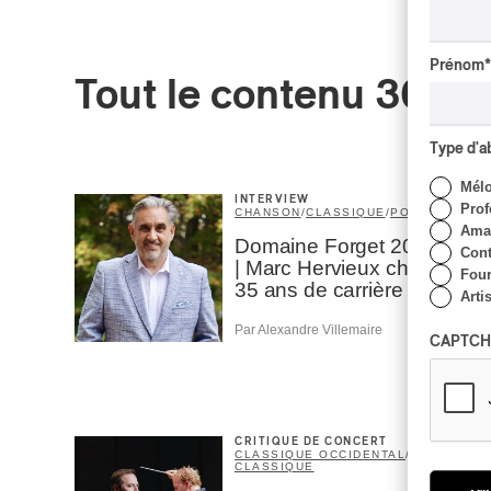
Prénom
*
Tout le contenu 360
Type d'
Mél
INTERVIEW
Prof
CHANSON
/
CLASSIQUE
/
POP
Amat
Domaine Forget 2026
Cont
| Marc Hervieux chante
Four
35 ans de carrière
Arti
Par Alexandre Villemaire
CAPTCH
CRITIQUE DE CONCERT
CLASSIQUE OCCIDENTAL
/
CLASSIQUE