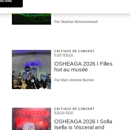
NSCRIRE
Radio se réincarne sur la
scène de la Forêt
Par Stephan Boissonneault
CRITIQUE DE CONCERT
POP
/
ROCK
OSHEAGA 2026 I Filles
hot au musée
Par Marc-Antoine Bernier
CRITIQUE DE CONCERT
ROCK
/
POP
OSHEAGA 2026 I Sofia
Isella is Visceral and