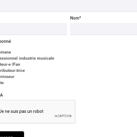
Nom
*
abonné
omane
INTERVIEW
essionnel industrie musicale
AUTOCHTONE
/
CLASSIQUE
/
TRAD QUÉBÉCOIS
/
TRADITIONNEL
eur-e /Fan
ributeur-trice
Concerts aux Îles du Bic
nisseur
| Robin Servant : la
ste
musique comme lieu de
rencontre
A
Par Chloé Rouffignac
CRITIQUE DE CONCERT
ROCK
/
POP
OSHEAGA 2026 I Not For