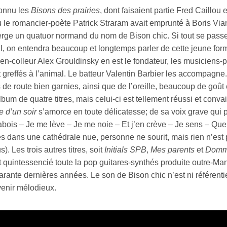
onnu les
Bisons des prairies
, dont faisaient partie Fred Caillou
 le romancier-poète Patrick Straram avait emprunté à Boris Vian 
rge un quatuor normand du nom de Bison chic. Si tout se passe b
, on entendra beaucoup et longtemps parler de cette jeune form
cien-colleur Alex Grouldinsky en est le fondateur, les musicie
 greffés à l’animal. Le batteur Valentin Barbier les accompagne.
s de route bien garnies, ainsi que de l’oreille, beaucoup de goût
bum de quatre titres, mais celui-ci est tellement réussi et conv
e d’un soir
s’amorce en toute délicatesse; de sa voix grave qui
bois – Je me lève – Je me noie – Et j’en crève – Je sens – Que 
 dans une cathédrale nue, personne ne sourit, mais rien n’est p
). Les trois autres titres, soit
Initials SPB
,
Mes parents
et
Domm
t quintessencié toute la pop guitares-synthés produite outre-M
rante dernières années. Le son de Bison chic n’est ni référentiel
venir mélodieux.