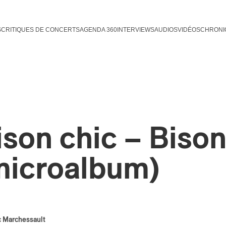
S
CRITIQUES DE CONCERTS
AGENDA 360
INTERVIEWS
AUDIOS
VIDÉOS
CHRONI
ison chic – Bison
microalbum)
 Marchessault