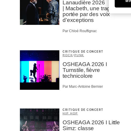
M'I
Lanaudière 2026
| Macbeth, une tragédie
portée par des voix
d’exceptions
Par Chloé Rouffignac
CRITIQUE DE CONCERT
ROCK
/
PUNK
OSHEAGA 2026 I
Turnstile, fièvre
technicolore
Par Marc-Antoine Bernier
CRITIQUE DE CONCERT
HIP HOP
OSHEAGA 2026 I Little
Simz: classe