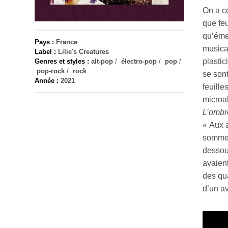
On a c
que feu
qu’éme
Pays :
France
musical
Label :
Lilie's Creatures
plasti
Genres et styles :
alt-pop
/
électro-pop
/
pop
/
pop-rock
/
rock
se sont
Année :
2021
feuille
microal
L’ombr
« Aux a
sommes
dessous
avaien
des qua
d’un a