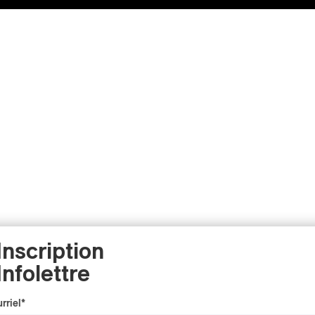
Inscription
Infolettre
rriel
*