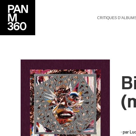
CRITIQUES D’ALBUM
B
(
· par
Luc