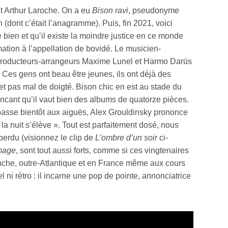
 et Arthur Laroche. On a eu
Bison ravi
, pseudonyme
(dont c’était l’anagramme). Puis, fin 2021, voici
ien et qu’il existe la moindre justice en ce monde
ation à l’appellation de bovidé. Le musicien-
ns-producteurs-arrangeurs Maxime Lunel et Harmo Darüs
 Ces gens ont beau être jeunes, ils ont déjà des
 et pas mal de doigté. Bison chic en est au stade du
aincant qu’il vaut bien des albums de quatorze pièces.
 passe bientôt aux aiguës, Alex Grouldinsky prononce
la nuit s’élève ». Tout est parfaitement dosé, nous
erdu (visionnez le clip de
L’ombre d’un soir
ci-
age
, sont tout aussi forts, comme si ces vingtenaires
anche, outre-Atlantique et en France même aux cours
 ni rétro : il incarne une pop de pointe, annonciatrice