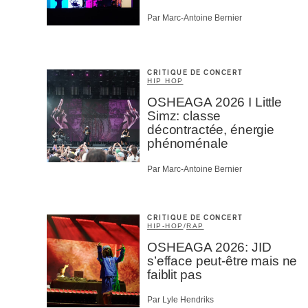
Par Marc-Antoine Bernier
CRITIQUE DE CONCERT
HIP HOP
OSHEAGA 2026 I Little
Simz: classe
décontractée, énergie
phénoménale
Par Marc-Antoine Bernier
CRITIQUE DE CONCERT
HIP-HOP
/
RAP
OSHEAGA 2026: JID
s’efface peut-être mais ne
faiblit pas
Par Lyle Hendriks