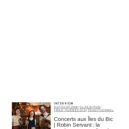
Inscription
Infolettre
rriel
*
INTERVIEW
Nom
*
AUTOCHTONE
/
CLASSIQUE
/
TRAD QUÉBÉCOIS
/
TRADITIONNEL
Concerts aux Îles du Bic
| Robin Servant : la