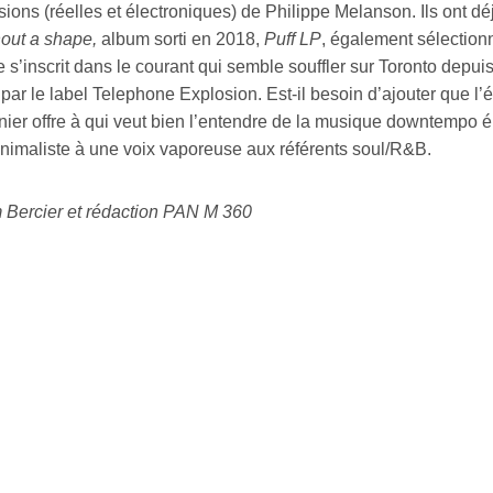
ions (réelles et électroniques) de Philippe Melanson. Ils ont déj
hout a shape,
album sorti en 2018,
Puff LP
, également sélectionn
 s’inscrit dans le courant qui semble souffler sur Toronto depu
 par le label Telephone Explosion. Est-il besoin d’ajouter que 
ier offre à qui veut bien l’entendre de la musique downtempo él
inimaliste à une voix vaporeuse aux référents soul/R&B.
 Bercier et rédaction PAN M 360