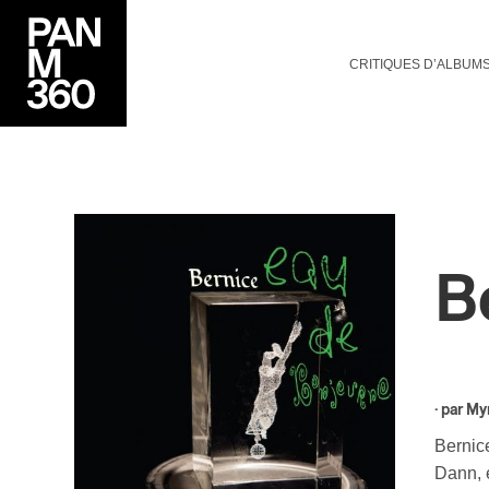
CRITIQUES D’ALBUM
B
· par
Myr
Bernice
Dann, é