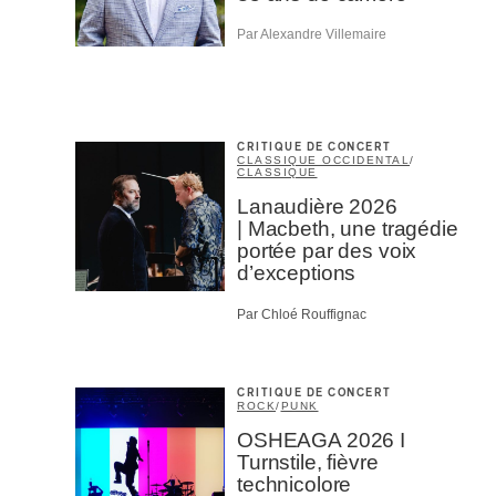
Type d'
Par Alexandre Villemaire
Mél
Prof
Amat
Cont
Four
Arti
CRITIQUE DE CONCERT
CLASSIQUE OCCIDENTAL
/
CLASSIQUE
CAPTCH
Lanaudière 2026
| Macbeth, une tragédie
portée par des voix
d’exceptions
Par Chloé Rouffignac
M'I
CRITIQUE DE CONCERT
ROCK
/
PUNK
OSHEAGA 2026 I
Turnstile, fièvre
technicolore