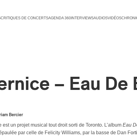
S
CRITIQUES DE CONCERTS
AGENDA 360
INTERVIEWS
AUDIOS
VIDÉOS
CHRONI
ernice – Eau De
iam Bercier
 est un projet musical tout droit sorti de Toronto. L’album
Eau De
paulée par celle de Felicity Williams, par la basse de Dan Fortin