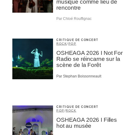
abonné
musique comme lieu de
rencontre
omane
essionnel industrie musicale
Par Chloé Rouffignac
eur-e /Fan
ributeur-trice
nisseur
ste
CRITIQUE DE CONCERT
ROCK
/
POP
OSHEAGA 2026 I Not For
A
Radio se réincarne sur la
scène de la Forêt
Par Stephan Boissonneault
NSCRIRE
CRITIQUE DE CONCERT
POP
/
ROCK
OSHEAGA 2026 I Filles
hot au musée