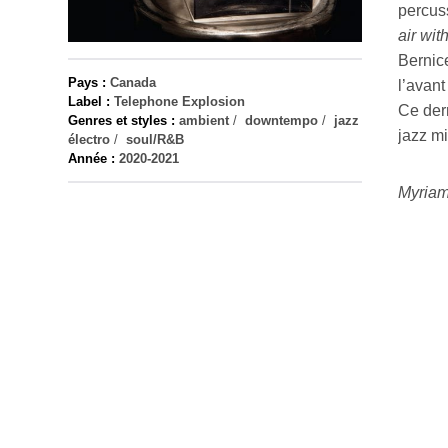
percuss
air wit
Bernice
Pays :
Canada
l’avant
Label :
Telephone Explosion
Ce dern
Genres et styles :
ambient
/
downtempo
/
jazz
jazz m
électro
/
soul/R&B
Année :
2020-2021
Myriam