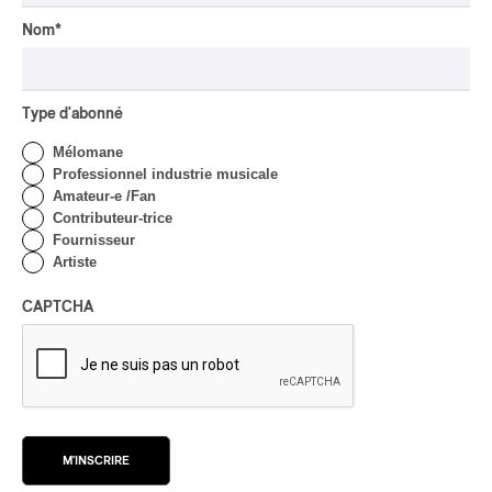
Élan de cordes dans les
parcs de Montréal avec
Nom
*
Andrei Feher et
l’Orchestre classique de
Montréal
Type d'abonné
Par Frédéric Cardin
INTERVIEW
Mélomane
AUTOCHTONE
Professionnel industrie musicale
Présence autochtone
Amateur-e /Fan
2026 | La programmation
Contributeur-trice
avec André Dudemaine
Fournisseur
Artiste
Par Frédéric Cardin
INTERVIEW
CAPTCHA
AUTOCHTONE
Concerts aux Îles du Bic |
Samaqani Cocahq fait
revivre les traditions
wolastoq
Par Jeremy Fortin
M'INSCRIRE
INTERVIEW
ÉLECTRONIQUE
/
CLASSIQUE OCCIDENTAL
/