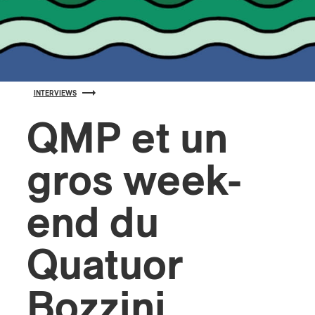
s
INTERVIEWS
QMP et un
gros week-
end du
Quatuor
Bozzini