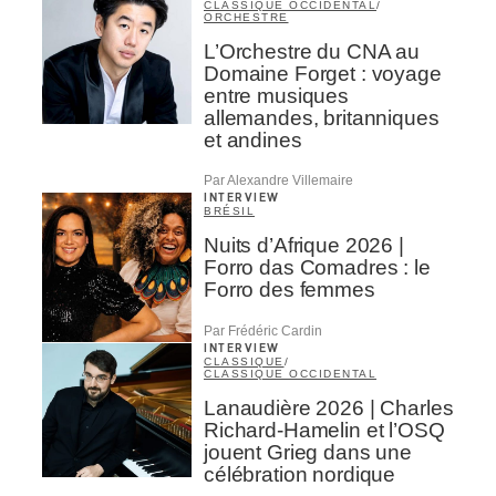
CLASSIQUE OCCIDENTAL
/
ORCHESTRE
L’Orchestre du CNA au
Domaine Forget : voyage
entre musiques
allemandes, britanniques
et andines
Par Alexandre Villemaire
INTERVIEW
BRÉSIL
Nuits d’Afrique 2026 |
Forro das Comadres : le
Forro des femmes
Par Frédéric Cardin
INTERVIEW
CLASSIQUE
/
CLASSIQUE OCCIDENTAL
Lanaudière 2026 | Charles
Richard-Hamelin et l’OSQ
jouent Grieg dans une
célébration nordique