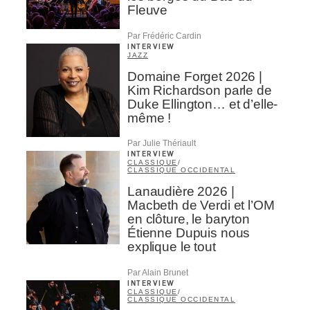
Fleuve
Par Frédéric Cardin
INTERVIEW
JAZZ
Domaine Forget 2026 |
Kim Richardson parle de
Duke Ellington… et d’elle-
même !
Par Julie Thériault
INTERVIEW
CLASSIQUE
/
CLASSIQUE OCCIDENTAL
Lanaudière 2026 |
Macbeth de Verdi et l’OM
en clôture, le baryton
Étienne Dupuis nous
explique le tout
Par Alain Brunet
INTERVIEW
CLASSIQUE
/
CLASSIQUE OCCIDENTAL