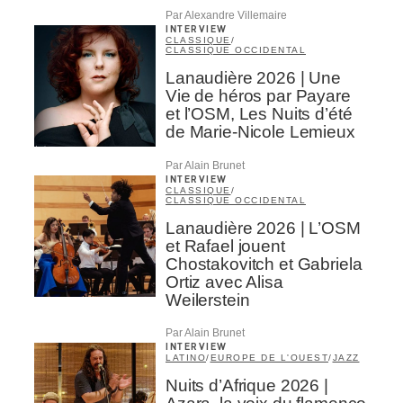
Par Alexandre Villemaire
INTERVIEW
CLASSIQUE
/
CLASSIQUE OCCIDENTAL
Lanaudière 2026 | Une
Vie de héros par Payare
et l’OSM, Les Nuits d’été
de Marie-Nicole Lemieux
Par Alain Brunet
INTERVIEW
CLASSIQUE
/
CLASSIQUE OCCIDENTAL
Lanaudière 2026 | L’OSM
et Rafael jouent
Chostakovitch et Gabriela
Ortiz avec Alisa
Weilerstein
Par Alain Brunet
INTERVIEW
LATINO
/
EUROPE DE L'OUEST
/
JAZZ
Nuits d’Afrique 2026 |