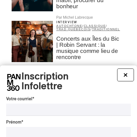
maori, procurer du
bonheur
Par Michel Labrecque
INTERVIEW
AUTOCHTONE
/
CLASSIQUE
/
TRAD QUÉBÉCOIS
/
TRADITIONNEL
Concerts aux Îles du Bic
| Robin Servant : la
musique comme lieu de
rencontre
Par Chloé Rouffignac
Inscription
×
INTERVIEW
CLASSIQUE OCCIDENTAL
/
CLASSIQUE
Infolettre
Domaine Forget 2026
| Bach éternel et éternelles
Votre courriel
*
passions avec Rachel
Barton Pine
Par Alexandre Villemaire
Prénom
*
INTERVIEW
CLASSIQUE