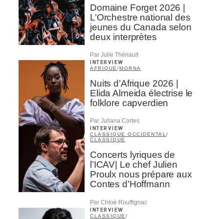
Domaine Forget 2026 |
L’Orchestre national des
jeunes du Canada selon
deux interprètes
Par Julie Thériault
INTERVIEW
AFRIQUE
/
MORNA
Nuits d’Afrique 2026 |
Elida Almeida électrise le
folklore capverdien
Par Juliana Cortes
INTERVIEW
CLASSIQUE OCCIDENTAL
/
CLASSIQUE
Concerts lyriques de
l’ICAV| Le chef Julien
Proulx nous prépare aux
Contes d’Hoffmann
Par Chloé Rouffignac
INTERVIEW
CLASSIQUE
/