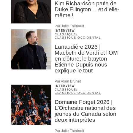
Kim Richardson parle de
Duke Ellington… et d’elle-
même !
Par Julie Thériault
INTERVIEW
CLASSIQUE
/
CLASSIQUE OCCIDENTAL
Lanaudière 2026 |
Macbeth de Verdi et l’OM
en clôture, le baryton
Étienne Dupuis nous
explique le tout
Par Alain Brunet
INTERVIEW
CLASSIQUE
/
CLASSIQUE OCCIDENTAL
Domaine Forget 2026 |
L’Orchestre national des
jeunes du Canada selon
deux interprètes
Par Julie Thériault