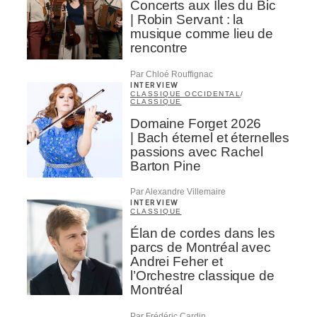
Concerts aux Îles du Bic
| Robin Servant : la
musique comme lieu de
rencontre
Par Chloé Rouffignac
INTERVIEW
CLASSIQUE OCCIDENTAL
/
CLASSIQUE
Domaine Forget 2026
| Bach éternel et éternelles
passions avec Rachel
Barton Pine
Par Alexandre Villemaire
INTERVIEW
CLASSIQUE
Élan de cordes dans les
parcs de Montréal avec
Andrei Feher et
l’Orchestre classique de
Montréal
Par Frédéric Cardin