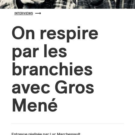
s
INTERVIEWS
On respire
par les
branchies
avec Gros
Mené
Entrevue réalisée par Luc Marchessault