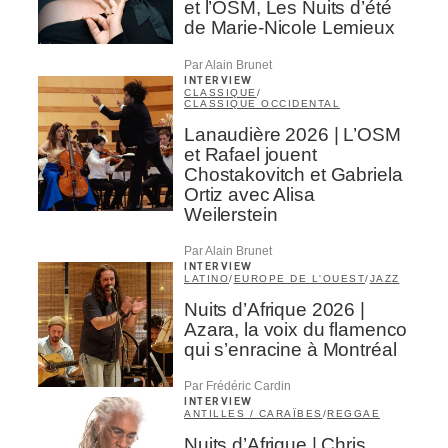
et l’OSM, Les Nuits d’été
de Marie-Nicole Lemieux
Par Alain Brunet
INTERVIEW
CLASSIQUE
/
CLASSIQUE OCCIDENTAL
Lanaudière 2026 | L’OSM
et Rafael jouent
Chostakovitch et Gabriela
Ortiz avec Alisa
Weilerstein
Par Alain Brunet
INTERVIEW
LATINO
/
EUROPE DE L'OUEST
/
JAZZ
Nuits d’Afrique 2026 |
Azara, la voix du flamenco
qui s’enracine à Montréal
Par Frédéric Cardin
INTERVIEW
ANTILLES / CARAÏBES
/
REGGAE
Nuits d’Afrique | Chris