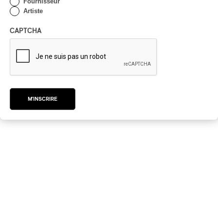
Fournisseur
Francos de Montréal le 10 juin
.
Artiste
CAPTCHA
Photo : courtoisie de Gros Mené
Genres et styles :
blues-rock
/
boogie-rock
/
jazz-rock
/
rock
/
sludge
/
stoner-rock
M'INSCRIRE
RENSEIGNEMENTS SUPPLÉMENTAIRES