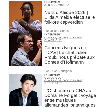
INTERVIEW
AFRIQUE
/
MORNA
Nuits d’Afrique 2026 |
Elida Almeida électrise le
folklore capverdien
Par Juliana Cortes
INTERVIEW
CLASSIQUE OCCIDENTAL
/
CLASSIQUE
Concerts lyriques de
l’ICAV| Le chef Julien
Proulx nous prépare aux
Contes d’Hoffmann
Par Chloé Rouffignac
INTERVIEW
CLASSIQUE
/
CLASSIQUE OCCIDENTAL
/
ORCHESTRE
L’Orchestre du CNA au
Domaine Forget : voyage
entre musiques
allemandes, britanniques