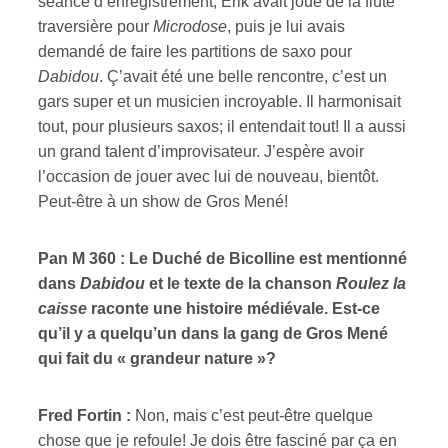
séance d’enregistrement, Erik avait joué de la flûte
traversière pour
Microdose
, puis je lui avais
demandé de faire les partitions de saxo pour
Dabidou
. Ç’avait été une belle rencontre, c’est un
gars super et un musicien incroyable. Il harmonisait
tout, pour plusieurs saxos; il entendait tout! Il a aussi
un grand talent d’improvisateur. J’espère avoir
l’occasion de jouer avec lui de nouveau, bientôt.
Peut-être à un show de Gros Mené!
Pan M 360 : Le Duché de Bicolline est mentionné
dans
Dabidou
et le texte de la chanson
Roulez la
caisse
raconte une histoire médiévale. Est-ce
qu’il y a quelqu’un dans la gang de Gros Mené
qui fait du « grandeur nature »?
Fred Fortin :
Non, mais c’est peut-être quelque
chose que je refoule! Je dois être fasciné par ça en