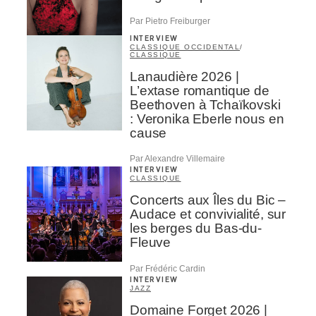
Par Pietro Freiburger
INTERVIEW
CLASSIQUE OCCIDENTAL
/
CLASSIQUE
Lanaudière 2026 |
L’extase romantique de
Beethoven à Tchaïkovski
: Veronika Eberle nous en
cause
Par Alexandre Villemaire
INTERVIEW
CLASSIQUE
Concerts aux Îles du Bic –
Audace et convivialité, sur
les berges du Bas-du-
Fleuve
Par Frédéric Cardin
INTERVIEW
JAZZ
Domaine Forget 2026 |