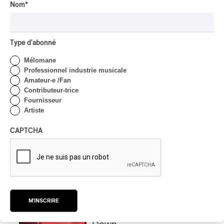
Nom
*
Type d'abonné
INTERVIEW
ASIE CENTRALE
/
MUSIQUES DU MONDE
Mélomane
Orientalys 2026 | Alex
Professionnel industrie musicale
Iskandar : porteur de
Amateur-e /Fan
traditions de l’Asie centrale
Contributeur-trice
à Montréal
Fournisseur
Artiste
Par Frédéric Cardin
CRITIQUE DE CONCERT
CAPTCHA
POP
/
INDIGENOUS SOUL MUSIC
Présence Autochtone I
Anyma Ora envoûte la
Place des Festivals
Par Michel Labrecque
CRITIQUE D'ALBUM
JAZZ
2026
M'INSCRIRE
Jacob Wutzke – Double