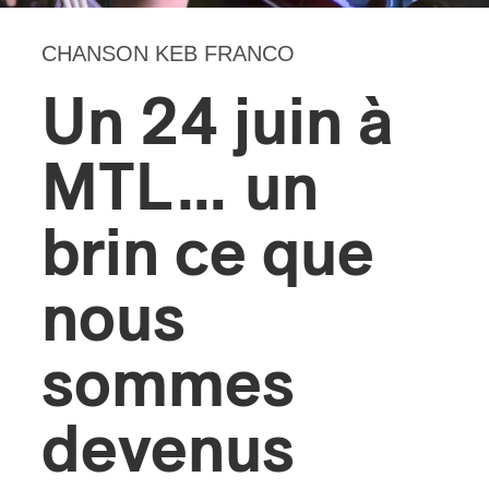
CHANSON KEB FRANCO
s
Un 24 juin à
MTL… un
brin ce que
nous
sommes
devenus