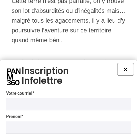
Cette terre n’est pas parfaite, on y trouve
son lot d’absurdités ou d’inégalités mais…
malgré tous les agacements, il y a lieu d’y
poursuivre l’aventure sur ce territoire
quand même béni.
Inutile d’ajouter que cette impression
Inscription
×
était ressentie à ce spectacle de la Saint-
Infolettre
Jean, d’ailleurs fort bien mené, sous la
direction artistique de Twenty Nine que
Votre courriel
*
forment la claviériste Julie Lamontagne et
le batteur Tony Albino.
Prénom
*
Tout le contenu 360