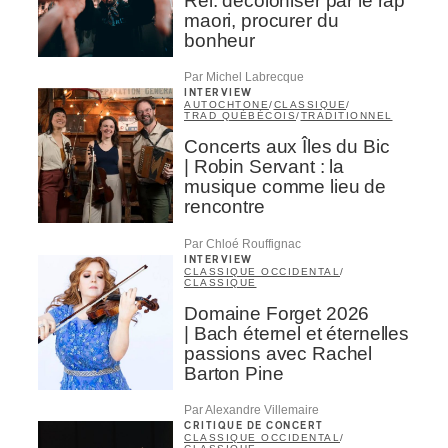
Rei: décoloniser par le rap
maori, procurer du
bonheur
Par Michel Labrecque
INTERVIEW
AUTOCHTONE
/
CLASSIQUE
/
TRAD QUÉBÉCOIS
/
TRADITIONNEL
Concerts aux Îles du Bic
| Robin Servant : la
musique comme lieu de
rencontre
Par Chloé Rouffignac
INTERVIEW
CLASSIQUE OCCIDENTAL
/
CLASSIQUE
Domaine Forget 2026
| Bach éternel et éternelles
passions avec Rachel
Barton Pine
Par Alexandre Villemaire
CRITIQUE DE CONCERT
CLASSIQUE OCCIDENTAL
/