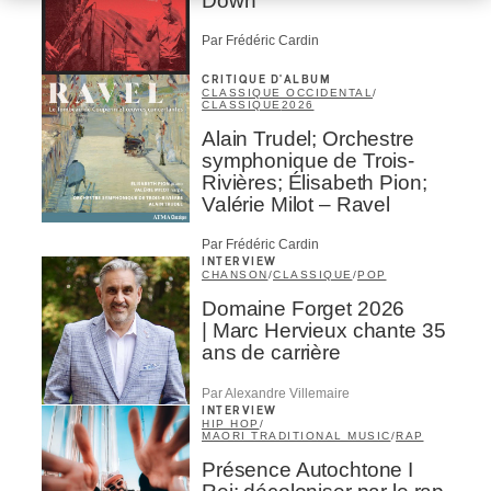
Down
Par Frédéric Cardin
CRITIQUE D'ALBUM
CLASSIQUE OCCIDENTAL
/
CLASSIQUE
2026
Alain Trudel; Orchestre
symphonique de Trois-
Rivières; Élisabeth Pion;
Valérie Milot – Ravel
Par Frédéric Cardin
INTERVIEW
CHANSON
/
CLASSIQUE
/
POP
Domaine Forget 2026
| Marc Hervieux chante 35
ans de carrière
Par Alexandre Villemaire
INTERVIEW
HIP HOP
/
MAORI TRADITIONAL MUSIC
/
RAP
Présence Autochtone I