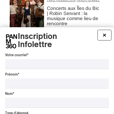
TRAD QUÉBÉCOIS
/
TRADITIONNEL
Concerts aux Îles du Bic
| Robin Servant : la
musique comme lieu de
rencontre
Par Chloé Rouffignac
Inscription
×
INTERVIEW
CLASSIQUE OCCIDENTAL
/
Infolettre
CLASSIQUE
Domaine Forget 2026
Votre courriel
*
| Bach éternel et éternelles
passions avec Rachel
Barton Pine
Prénom
*
Par Alexandre Villemaire
CRITIQUE DE CONCERT
CLASSIQUE OCCIDENTAL
/
CLASSIQUE
Lanaudière 2026
Nom
*
| Macbeth, une tragédie
portée par des voix
d’exceptions
Type d'abonné