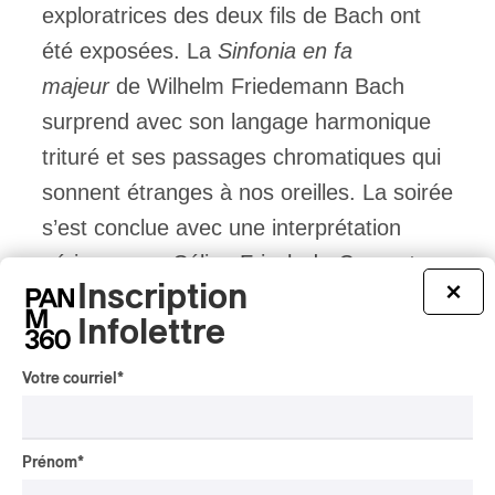
exploratrices des deux fils de Bach ont
été exposées. La
Sinfonia en fa
majeur
de Wilhelm Friedemann Bach
surprend avec son langage harmonique
trituré et ses passages chromatiques qui
sonnent étranges à nos oreilles. La soirée
s’est conclue avec une interprétation
aérienne par Céline Frisch du
Concerto
Inscription
×
pour clavecin en la majeur
de CPE Bach,
Infolettre
dont les deuxième et troisième
mouvements étaient particulièrement
Votre courriel
*
inventifs avec des effets respectivement
planant et endiablé. En mettant comme
Prénom
*
trame programmatique les soirées