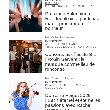
INTERVIEW
HIP HOP
/
MAORI TRADITIONAL MUSIC
/
RAP
Présence Autochtone I
Rei: décoloniser par le rap
maori, procurer du
bonheur
Par Michel Labrecque
INTERVIEW
AUTOCHTONE
/
CLASSIQUE
/
TRAD QUÉBÉCOIS
/
TRADITIONNEL
Concerts aux Îles du Bic
| Robin Servant : la
musique comme lieu de
rencontre
Par Chloé Rouffignac
INTERVIEW
CLASSIQUE OCCIDENTAL
/
CLASSIQUE
Domaine Forget 2026
| Bach éternel et éternelles
passions avec Rachel