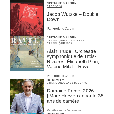
CRITIQUE D'ALBUM
JAZZ
2026
Jacob Wutzke – Double
Down
Par Frédéric Cardin
CRITIQUE D'ALBUM
CLASSIQUE OCCIDENTAL
/
CLASSIQUE
2026
Alain Trudel; Orchestre
symphonique de Trois-
Rivières; Élisabeth Pion;
Valérie Milot – Ravel
Par Frédéric Cardin
INTERVIEW
CHANSON
/
CLASSIQUE
/
POP
Domaine Forget 2026
| Marc Hervieux chante 35
ans de carrière
Par Alexandre Villemaire