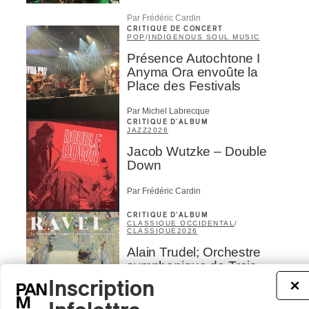
Par Frédéric Cardin
CRITIQUE DE CONCERT
POP
/
INDIGENOUS SOUL MUSIC
Présence Autochtone I
Anyma Ora envoûte la
Place des Festivals
Par Michel Labrecque
CRITIQUE D'ALBUM
JAZZ
2026
Jacob Wutzke – Double
Down
Par Frédéric Cardin
CRITIQUE D'ALBUM
CLASSIQUE OCCIDENTAL
/
CLASSIQUE
2026
Alain Trudel; Orchestre
symphonique de Trois-
Rivières; Élisabeth Pion;
Inscription
×
Valérie Milot – Ravel