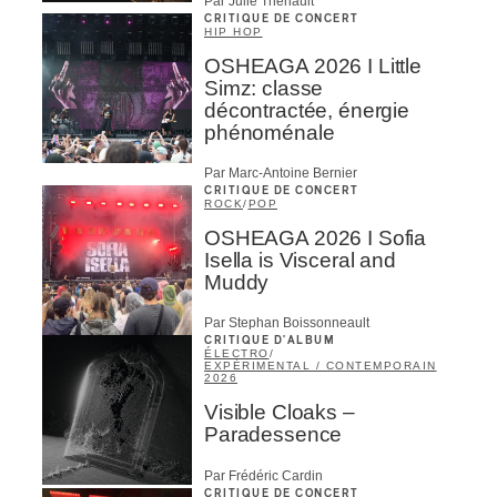
Par Julie Thériault
CRITIQUE DE CONCERT
HIP HOP
OSHEAGA 2026 I Little
Simz: classe
décontractée, énergie
phénoménale
Par Marc-Antoine Bernier
CRITIQUE DE CONCERT
ROCK
/
POP
OSHEAGA 2026 I Sofia
Isella is Visceral and
Muddy
Par Stephan Boissonneault
CRITIQUE D'ALBUM
ÉLECTRO
/
EXPÉRIMENTAL / CONTEMPORAIN
2026
Visible Cloaks –
Paradessence
Par Frédéric Cardin
CRITIQUE DE CONCERT