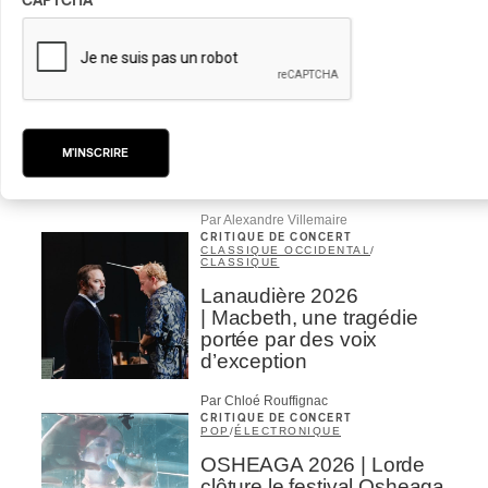
CAPTCHA
Par Chloé Rouffignac
INTERVIEW
CLASSIQUE OCCIDENTAL
/
CLASSIQUE
Domaine Forget 2026
| Bach éternel et éternelles
passions avec Rachel
M'INSCRIRE
Barton Pine
Par Alexandre Villemaire
CRITIQUE DE CONCERT
CLASSIQUE OCCIDENTAL
/
CLASSIQUE
Lanaudière 2026
| Macbeth, une tragédie
portée par des voix
d’exception
Par Chloé Rouffignac
CRITIQUE DE CONCERT
POP
/
ÉLECTRONIQUE
OSHEAGA 2026 | Lorde
clôture le festival Osheaga