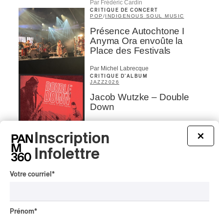
Par Frédéric Cardin
CRITIQUE DE CONCERT
POP
/
INDIGENOUS SOUL MUSIC
Présence Autochtone I
Anyma Ora envoûte la
Place des Festivals
Par Michel Labrecque
CRITIQUE D'ALBUM
JAZZ
2026
Jacob Wutzke – Double
Down
Par Frédéric Cardin
Inscription
×
CRITIQUE D'ALBUM
CLASSIQUE OCCIDENTAL
/
Infolettre
CLASSIQUE
2026
Alain Trudel; Orchestre
Votre courriel
*
symphonique de Trois-
Rivières; Élisabeth Pion;
Valérie Milot – Ravel
Prénom
*
Par Frédéric Cardin