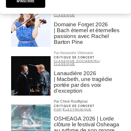
M'INSCRIRE
Par Chloé Rouffignac
INTERVIEW
CLASSIQUE OCCIDENTAL
/
CLASSIQUE
Domaine Forget 2026
| Bach éternel et éternelles
passions avec Rachel
Barton Pine
Par Alexandre Villemaire
CRITIQUE DE CONCERT
CLASSIQUE OCCIDENTAL
/
CLASSIQUE
Lanaudière 2026
| Macbeth, une tragédie
portée par des voix
d’exception
Par Chloé Rouffignac
CRITIQUE DE CONCERT
POP
/
ÉLECTRONIQUE
OSHEAGA 2026 | Lorde
clôture le festival Osheaga
au rythme de son propre