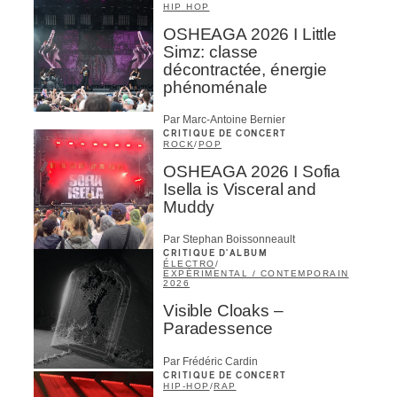
HIP HOP
OSHEAGA 2026 I Little
Simz: classe
décontractée, énergie
phénoménale
Par Marc-Antoine Bernier
CRITIQUE DE CONCERT
ROCK
/
POP
OSHEAGA 2026 I Sofia
Isella is Visceral and
Muddy
Par Stephan Boissonneault
CRITIQUE D'ALBUM
ÉLECTRO
/
EXPÉRIMENTAL / CONTEMPORAIN
2026
Visible Cloaks –
Paradessence
Par Frédéric Cardin
CRITIQUE DE CONCERT
HIP-HOP
/
RAP