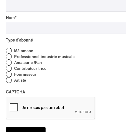
INTERVIEW
CHANSON
/
CLASSIQUE
/
POP
Domaine Forget 2026
Nom
*
| Marc Hervieux chante 35
ans de carrière
Par Alexandre Villemaire
Type d'abonné
INTERVIEW
HIP HOP
/
MAORI TRADITIONAL MUSIC
/
RAP
Mélomane
Professionnel industrie musicale
Présence Autochtone I
Amateur-e /Fan
Rei: décoloniser par le rap
Contributeur-trice
maori, procurer du
Fournisseur
bonheur
Artiste
Par Michel Labrecque
CAPTCHA
INTERVIEW
AUTOCHTONE
/
CLASSIQUE
/
TRAD QUÉBÉCOIS
/
TRADITIONNEL
Concerts aux Îles du Bic
| Robin Servant : la
musique comme lieu de
rencontre