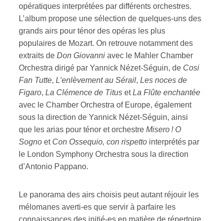
opératiques interprétées par différents orchestres.
L’album propose une sélection de quelques-uns des
ires
grands airs pour ténor des opéras les plus
n
populaires de Mozart. On retrouve notamment des
extraits de
Don Giovanni
avec le Mahler Chamber
lité
Orchestra dirigé par Yannick Nézet-Séguin, de
Cosi
Fan Tutte
,
L’enlèvement au Sérail
,
Les noces de
Figaro
,
La Clémence de Titus
et
La Flûte enchantée
avec le Chamber Orchestra of Europe, également
sous la direction de Yannick Nézet-Séguin, ainsi
que les arias pour ténor et orchestre
Misero ! O
Sogno
et
Con Ossequio, con rispetto
interprétés par
le London Symphony Orchestra sous la direction
d’Antonio Pappano.
Le panorama des airs choisis peut autant réjouir les
mélomanes averti-es que servir à parfaire les
connaissances des initié-es en matière de répertoire